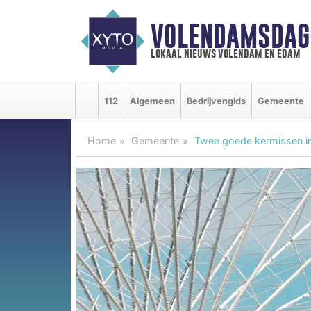
VOLENDAMSDAG
lokaal nieuws volendam en edam
112
Algemeen
Bedrijvengids
Gemeente
Home
Gemeente
Twee goede kermissen i