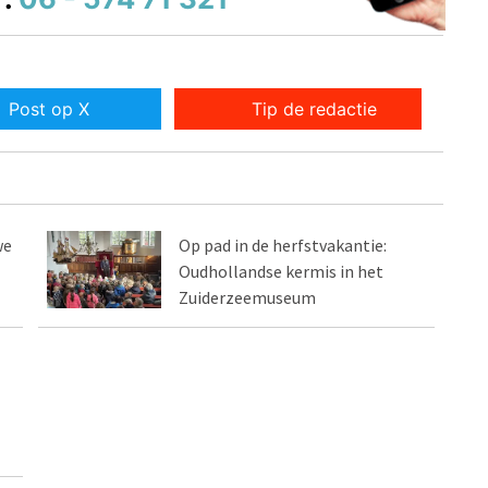
Post op X
Tip de redactie
we
Op pad in de herfstvakantie:
Oudhollandse kermis in het
Zuiderzeemuseum