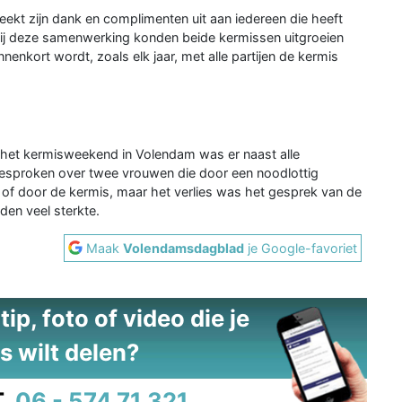
kt zijn dank en complimenten uit aan iedereen die heeft
kzij deze samenwerking konden beide kermissen uitgroeien
nenkort wordt, zoals elk jaar, met alle partijen de kermis
 het kermisweekend in Volendam was er naast alle
l gesproken over twee vrouwen die door een noodlottig
of door de kermis, maar het verlies was het gesprek van de
den veel sterkte.
Maak
Volendamsdagblad
je Google-favoriet
ip, foto of video die je
s wilt delen?
.
06 - 574 71 321