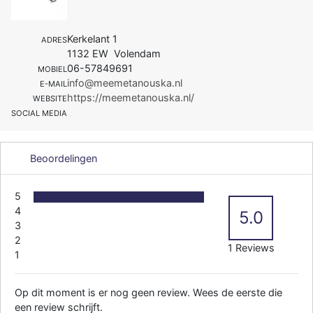
Kerkelant 1
ADRES
1132 EW Volendam
06-57849691
MOBIEL
info@meemetanouska.nl
E-MAIL
https://meemetanouska.nl/
WEBSITE
SOCIAL MEDIA
Beoordelingen
5
4
5.0
3
2
1 Reviews
1
Op dit moment is er nog geen review. Wees de eerste die
een review schrijft.