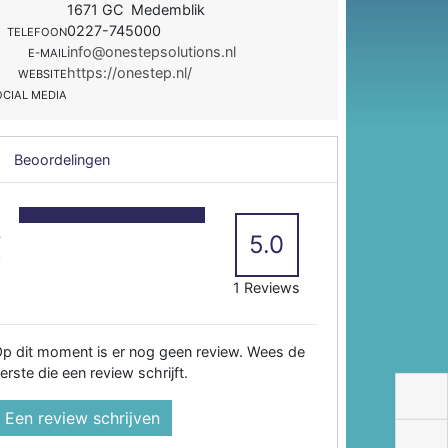
1671 GC Medemblik
0227-745000
TELEFOON
info@onestepsolutions.nl
E-MAIL
https://onestep.nl/
WEBSITE
OCIAL MEDIA
Beoordelingen
5
4
5.0
3
2
1 Reviews
p dit moment is er nog geen review. Wees de
erste die een review schrijft.
Een review schrijven