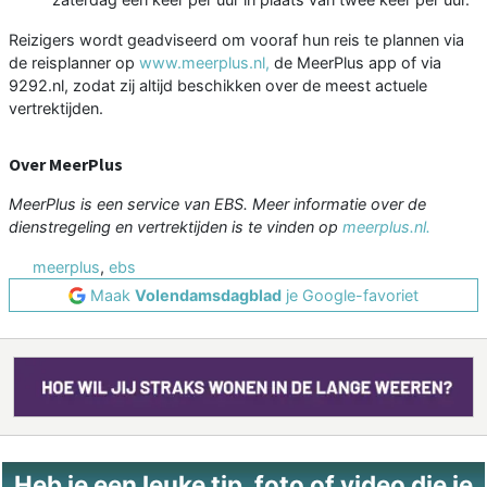
Reizigers wordt geadviseerd om vooraf hun reis te plannen via
de reisplanner op
www.meerplus.nl,
de MeerPlus app of via
9292.nl, zodat zij altijd beschikken over de meest actuele
vertrektijden.
Over MeerPlus
MeerPlus is een service van EBS. Meer informatie over de
dienstregeling en vertrektijden is te vinden op
meerplus.nl.
meerplus
,
ebs
Maak
Volendamsdagblad
je Google-favoriet
Heb je een leuke tip, foto of video die je