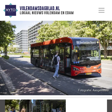
VOLENDAMSDAGBLAD.NL
lokaal nieuws volendam en edam