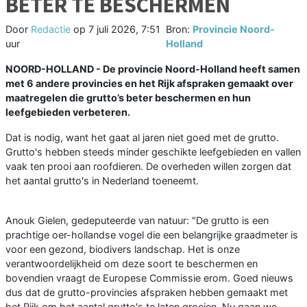
BETER TE BESCHERMEN
Door
Redactie
op
7 juli 2026, 7:51
Bron:
Provincie Noord-
uur
Holland
NOORD-HOLLAND - De provincie Noord-Holland heeft samen
met 6 andere provincies en het Rijk afspraken gemaakt over
maatregelen die grutto’s beter beschermen en hun
leefgebieden verbeteren.
Dat is nodig, want het gaat al jaren niet goed met de grutto.
Grutto's hebben steeds minder geschikte leefgebieden en vallen
vaak ten prooi aan roofdieren. De overheden willen zorgen dat
het aantal grutto's in Nederland toeneemt.
Anouk Gielen, gedeputeerde van natuur: "De grutto is een
prachtige oer-hollandse vogel die een belangrijke graadmeter is
voor een gezond, biodivers landschap. Het is onze
verantwoordelijkheid om deze soort te beschermen en
bovendien vraagt de Europese Commissie erom. Goed nieuws
dus dat de grutto-provincies afspraken hebben gemaakt met
het Rijk om het aantal grutto's te laten groeien. Nu gaan we