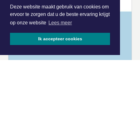
Deze website maakt gebruik van cookies om
ervoor te zorgen dat u de beste ervaring krijgt
op onze website
Lees meer
Ik accepteer cookies
|
Nieuws | Sport | Evenementen
Hoofdvestiging:
van Benthuizenlaan 1
1701 BZ Heerhugowaard