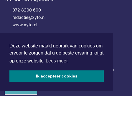
072 8200 600
redactie@xyto.nl
www.xyto.nl
SOCIAL MEDIA
Deze website maakt gebruik van cookies om
ervoor te zorgen dat u de beste ervaring krijgt
NIEUWSBRIEF AANMELDEN
op onze website
Lees meer
Schrijf je in voor onze nieuwsbrief en krijg wekelijks een
samenvatting van alle gebeurtenissen uit jouw regio.
Ik accepteer cookies
Aanmelden
ONLINE DAGBLADEN