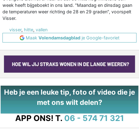
week heeft bijgeboekt in ons land. "Maandag en dinsdag gaan
de temperaturen weer richting de 28 en 29 graden", voorspelt
Visser.
visser
,
hitte
,
vallen
Maak
Volendamsdagblad
je Google-favoriet
Heb je een leuke tip, foto of video die je
met ons wilt delen?
APP ONS!
T.
06 - 574 71 321