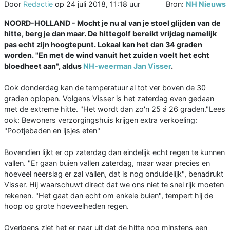
Door
Redactie
op
24 juli 2018, 11:18 uur
Bron:
NH Nieuws
NOORD-HOLLAND - Mocht je nu al van je stoel glijden van de
hitte, berg je dan maar. De hittegolf bereikt vrijdag namelijk
pas echt zijn hoogtepunt. Lokaal kan het dan 34 graden
worden. "En met de wind vanuit het zuiden voelt het echt
bloedheet aan", aldus
NH-weerman Jan Visser
.
Ook donderdag kan de temperatuur al tot ver boven de 30
graden oplopen. Volgens Visser is het zaterdag even gedaan
met de extreme hitte. "Het wordt dan zo'n 25 á 26 graden."Lees
ook: Bewoners verzorgingshuis krijgen extra verkoeling:
"Pootjebaden en ijsjes eten"
Bovendien lijkt er op zaterdag dan eindelijk echt regen te kunnen
vallen. "Er gaan buien vallen zaterdag, maar waar precies en
hoeveel neerslag er zal vallen, dat is nog onduidelijk", benadrukt
Visser. Hij waarschuwt direct dat we ons niet te snel rijk moeten
rekenen. "Het gaat dan echt om enkele buien", tempert hij de
hoop op grote hoeveelheden regen.
Overigens ziet het er naar uit dat de hitte nog minstens een