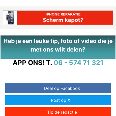
Heb je een leuke tip, foto of video die je
met ons wilt delen?
APP ONS!
T.
06 - 574 71 321
Deel op Facebook
Post op X
Tip de redactie