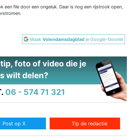
 een file door een ongeluk. Daar is nog een rijstrook open,
orstromen.
Maak
Volendamsdagblad
je Google-favoriet
ip, foto of video die je
s wilt delen?
.
06 - 574 71 321
Post op X
Tip de redactie