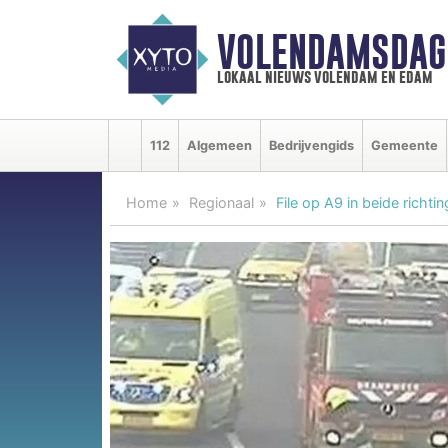
VOLENDAMSDAG
lokaal nieuws volendam en edam
112
Algemeen
Bedrijvengids
Gemeente
Home
Regionaal
File op A9 in beide richt