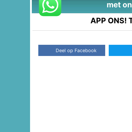
met on
APP ONS!
T
Deel op Facebook