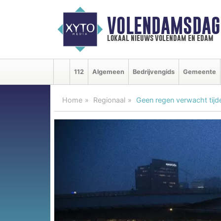
VOLENDAMSDAG
lokaal nieuws volendam en edam
112
Algemeen
Bedrijvengids
Gemeente
Home
Regionaal
Geen regen verwacht tijd