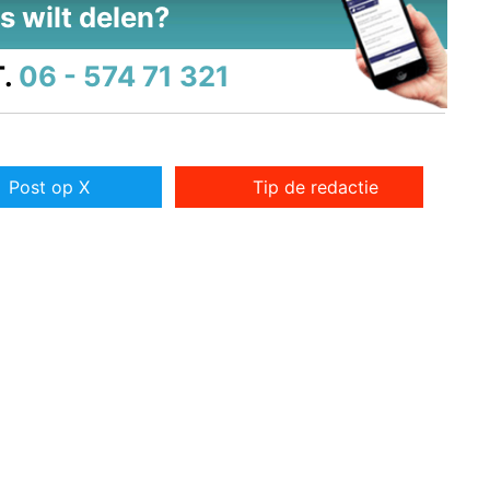
s wilt delen?
.
06 - 574 71 321
Post op X
Tip de redactie