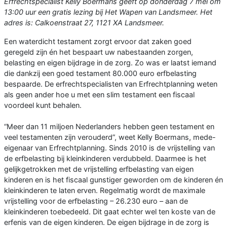
Erfrechtspecialist Kelly Boermans geeft op donderdag 7 mei om
13:00 uur een gratis lezing bij Het Wapen van Landsmeer. Het
adres
is:
Calkoenstraat 27, 1121 XA Landsmeer
.
Een waterdicht testament zorgt ervoor dat zaken goed
geregeld zijn én het bespaart uw nabestaanden zorgen,
belasting en eigen bijdrage in de zorg. Zo was er laatst iemand
die dankzij een goed testament 80.000 euro erfbelasting
bespaarde. De erfrechtspecialisten van Erfrechtplanning weten
als geen ander hoe u met een slim testament een fiscaal
voordeel kunt behalen.
“Meer dan 11 miljoen Nederlanders hebben geen testament en
veel testamenten zijn verouderd”, weet Kelly Boermans, mede-
eigenaar van Erfrechtplanning. Sinds 2010 is de vrijstelling van
de erfbelasting bij kleinkinderen verdubbeld. Daarmee is het
gelijkgetrokken met de vrijstelling erfbelasting van eigen
kinderen en is het fiscaal gunstiger geworden om de kinderen én
kleinkinderen te laten erven. Regelmatig wordt de maximale
vrijstelling voor de erfbelasting – 26.230 euro – aan de
kleinkinderen toebedeeld. Dit gaat echter wel ten koste van de
erfenis van de eigen kinderen. De eigen bijdrage in de zorg is