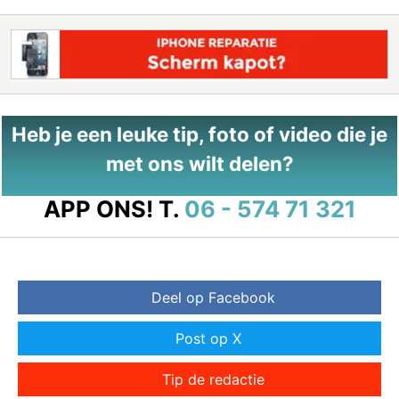
Heb je een leuke tip, foto of video die je
met ons wilt delen?
APP ONS!
T.
06 - 574 71 321
Deel op Facebook
Post op X
Tip de redactie