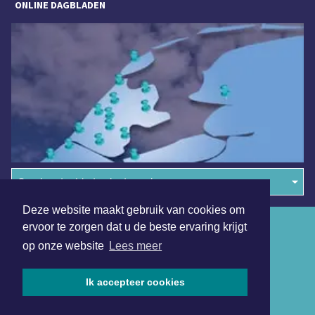
ONLINE DAGBLADEN
Overige dagbladen in de regio
Deze website maakt gebruik van cookies om
Algemene voorwaarden
ervoor te zorgen dat u de beste ervaring krijgt
op onze website
Lees meer
Disclaimer
Privacy Statement
Ik accepteer cookies
Copyright (c) 2026 | Volendamsdagblad.nl - Alle rechten