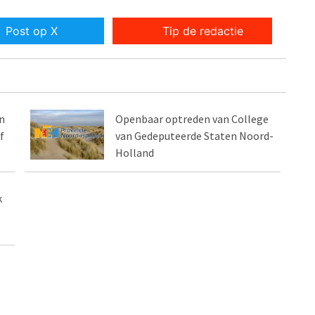
Post op X
Tip de redactie
n
Openbaar optreden van College
f
van Gedeputeerde Staten Noord-
Holland
k