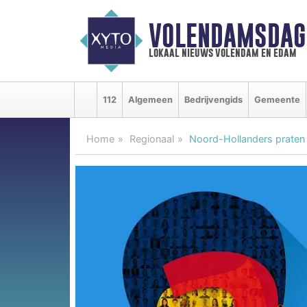
VOLENDAMSDAG
lokaal nieuws volendam en edam
112
Algemeen
Bedrijvengids
Gemeente
Home
Regionaal
Noord-Hollanders praten