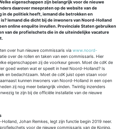
Welke eigenschappen zijn belangrijk voor de nieuwe
ders daarover meepraten op de website van de
g in de politiek heeft, iemand die betrokken en
k is? Iemand die dicht bij de inwoners van Noord-Holland
en online enquête invullen. Provinciale Staten gebruiken
n van de profielschets die in de uiteindelijke vacature
t.
aten over hun nieuwe commissaris via
www.noord-
atie over de rollen en taken van een commissaris. Hier
lke eigenschappen zij de voorkeur geven. Moet de cdK de
der goed weten wat er speelt in heel Noord-Holland? Is
omatiek en bedachtzaam. Moet de cdK juist open staan voor
? Daarnaast kunnen inwoners van Noord-Holland in een open
den zij nog meer belangrijk vinden. Twintig inzenders
ezig te zijn bij de officiële installatie van de nieuwe
s
olland, Johan Remkes, legt zijn functie begin 2019 neer.
profielschets voor de nieuwe commissaris van de Koning.