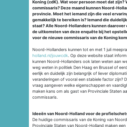
Koning (cdK). Wat voor persoon moet dat zijn? 
commissaris? Deze maand kunnen Noord-Hollan
provincie. Moet het iemand zijn die veel ervarin
gemakkelijk te bereiken is? Iemand die duidelij
staat? Alle Noord-Hollanders kunnen daarover e
de uitkomsten van deze enquête bij het opstelle
voor de nieuwe commissaris van de Koning kom
Noord-Hollanders kunnen tot en met 1 juli meepr
holland.nl/jouwcdk
. Op deze website staat inform
kunnen Noord-Hollanders ook laten weten aan we
weg weten in politiek Den Haag en Brussel of eer
eerlijk en duidelijk zijn belangrijk of liever dipl
veranderingen of vooral een stabiele factor zijn
vraag aangeven welke eigenschappen en vaardighe
maken kans om als gast van Provinciale Staten aanw
commissaris.
Ideeën van Noord-Holland voor de profielschet
De huidige commissaris van de Koning van Noord-H
Provinciale Staten van Noord-Holland maken een 