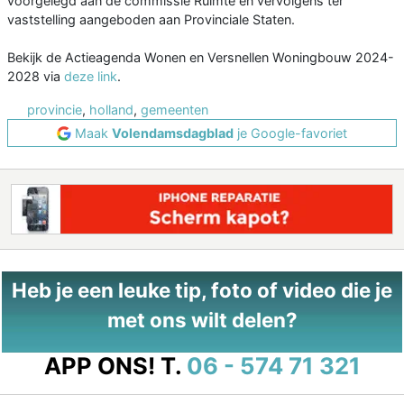
voorgelegd aan de commissie Ruimte en vervolgens ter
vaststelling aangeboden aan Provinciale Staten.
Bekijk de Actieagenda Wonen en Versnellen Woningbouw 2024-
2028 via
deze link
.
provincie
,
holland
,
gemeenten
Maak
Volendamsdagblad
je Google-favoriet
Heb je een leuke tip, foto of video die je
met ons wilt delen?
APP ONS!
T.
06 - 574 71 321