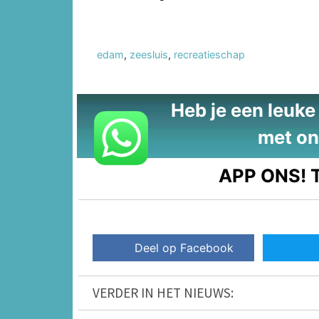
edam
,
zeesluis
,
recreatieschap
Heb je een leuke t
met on
APP ONS!
T
Deel op Facebook
VERDER IN HET NIEUWS: