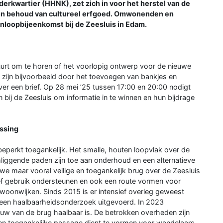
kwartier (HHNK), zet zich in voor het herstel van de
 en behoud van cultureel erfgoed. Omwonenden en
inloopbijeenkomst bij de Zeesluis in Edam.
uurt om te horen of het voorlopig ontwerp voor de nieuwe
 zijn bijvoorbeeld door het toevoegen van bankjes en
r een brief. Op 28 mei ’25 tussen 17:00 en 20:00 nodigt
 bij de Zeesluis om informatie in te winnen en hun bijdrage
ossing
eperkt toegankelijk. Het smalle, houten loopvlak over de
liggende paden zijn toe aan onderhoud en een alternatieve
uwe maar vooral veilige en toegankelijk brug over de Zeesluis
ief gebruik ondersteunen en ook een route vormen voor
woonwijken. Sinds 2015 is er intensief overleg geweest
 een haalbaarheidsonderzoek uitgevoerd. In 2023
w van de brug haalbaar is. De betrokken overheden zijn
een toegankelijke passage dient te vormen voor wandelaars,