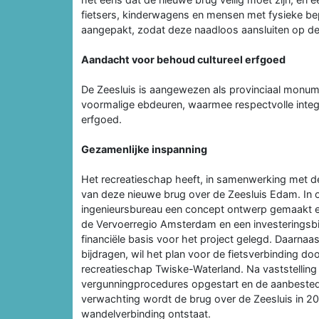
fietsers, kinderwagens en mensen met fysieke 
aangepakt, zodat deze naadloos aansluiten op de
Aandacht voor behoud cultureel erfgoed
De Zeesluis is aangewezen als provinciaal monume
voormalige ebdeuren, waarmee respectvolle integr
erfgoed.
Gezamenlijke inspanning
Het recreatieschap heeft, in samenwerking met de
van deze nieuwe brug over de Zeesluis Edam. In 
ingenieursbureau een concept ontwerp gemaakt e
de Vervoerregio Amsterdam en een investeringsbij
financiële basis voor het project gelegd. Daar
bijdragen, wil het plan voor de fietsverbinding d
recreatieschap Twiske-Waterland. Na vaststelling
vergunningprocedures opgestart en de aanbestedi
verwachting wordt de brug over de Zeesluis in 202
wandelverbinding ontstaat.