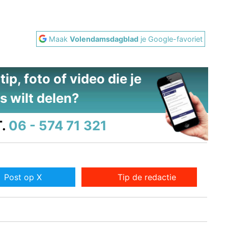
Maak
Volendamsdagblad
je Google-favoriet
ip, foto of video die je
s wilt delen?
.
06 - 574 71 321
Post op X
Tip de redactie