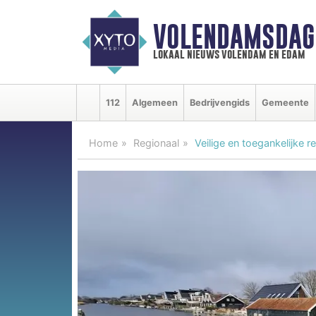
VOLENDAMSDAG
lokaal nieuws volendam en edam
112
Algemeen
Bedrijvengids
Gemeente
Home
Regionaal
Veilige en toegankelijke 