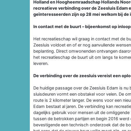
Holland en Hoogheemraadschap Hollands Noorder
recreatieve verbinding over de Zeesluis Edam
geïnteresseerden zijn op 28 mei welkom bij de 
In contact met de buurt – bijeenkomst op inloop
Het recreatieschap wil graag in contact met de b
Zeesluis voldoet en of er nog aanvullende wensen
beplanting. Direct omwonenden ontvangen daarove
het recreatieschap de buurt uit om langs te komen
leveren.
De verbinding over de zeesluis vereist een opl
De huidige passage over de Zeesluis Edam is nu b
sluisdeuren vormt een obstakel voor velen. De om
route is 2 kilometer langer. De wens voor een nie
Edam bestaat al jaren. De verbinding kan recreat
dagelijks gebruik voor mensen uit de omliggende 
tussen de betrokken partijen en begin 2016 werd
bevestigende een technisch onderzoek dat de bou
het eens dat de nieuwe brug veilig moet zijn, en 