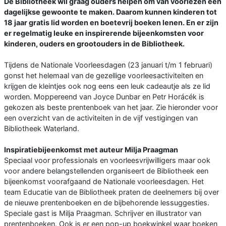
De Bibliotheek wil graag ouders helpen om van voorlezen een
dagelijkse gewoonte te maken. Daarom kunnen kinderen tot
18 jaar gratis lid worden en boetevrij boeken lenen. En er zijn
er regelmatig leuke en inspirerende bijeenkomsten voor
kinderen, ouders en grootouders in de Bibliotheek.
Tijdens de Nationale Voorleesdagen (23 januari t/m 1 februari)
gonst het helemaal van de gezellige voorleesactiviteiten en
krijgen de kleintjes ook nog eens een leuk cadeautje als ze lid
worden. Moppereend van Joyce Dunbar en Petr Horácék is
gekozen als beste prentenboek van het jaar. Zie hieronder voor
een overzicht van de activiteiten in de vijf vestigingen van
Bibliotheek Waterland.
Inspiratiebijeenkomst met auteur Milja Praagman
Speciaal voor professionals en voorleesvrijwilligers maar ook
voor andere belangstellenden organiseert de Bibliotheek een
bijeenkomst voorafgaand de Nationale voorleesdagen. Het
team Educatie van de Bibliotheek praten de deelnemers bij over
de nieuwe prentenboeken en de bijbehorende lessuggesties.
Speciale gast is Milja Praagman. Schrijver en illustrator van
prentenboeken. Ook is er een pop-up boekwinkel waar boeken