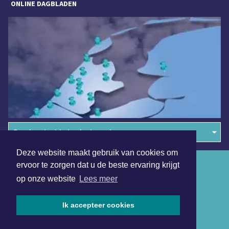
ONLINE DAGBLADEN
Overige dagbladen in de regio
Deze website maakt gebruik van cookies om
Algemene voorwaarden
ervoor te zorgen dat u de beste ervaring krijgt
op onze website
Lees meer
Disclaimer
Privacy Statement
Ik accepteer cookies
Copyright (c) 2026 | Volendamsdagblad.nl - Alle rechten