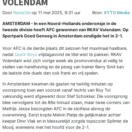
VOLENDAM
Door
Redactie
op
11 mei 2025, 9:31 uur
Bron:
XYTO Media
AMSTERDAM - In een Noord-Hollands onderonsje in de
tweede divisie heeft AFC gewonnen van RKAV Volendam. Op
Sportpark Goed Genoeg in Amsterdam eindigde het in 2-1.
Voor AFC is de derde plaats dit seizoen het maximaal haalbare,
nadat
Quick Boys
vrijdagavond de titel wist te pakken. RKAV
Volendam wist zich vorige week als promovendus al veilig te
stellen van handhaving en de ploeg van trainer Berry Smit kan
de laatste drie duels dan ook frank en vrij spelen.
In Amsterdam kwamen de gasten na twintig minuten op
voorsprong toen een voorzet vanaf rechts van Roy Tol
vakkundig werd afgewerkt door Stef Schokker. Die voorsprong
blee vervolgens tot de 86e minuut staan, maar twee corners van
Mathijs Jesse bezorgden AFC in de slotfase alsnog de
overwinning. Eerst kopte Melvin Platje de gelijkmaker achter
keeper Dino Vlak en in blessuretijd zorgde topscorer Splinter de
Mooij, eveneens met het hoofd voor de 2-1.