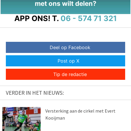
met ons wilt delen?
APP ONS!
T.
06 - 574 71 321
Deel op Facebook
Post op X
Tip de redactie
VERDER IN HET NIEUWS:
Versterking aan de cirkel met Evert
Kooijman