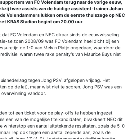
supporters van FC Volendam terug naar de vorige eeuw,
kzij twee assists van de huidige assistent-trainer Johan
t de Volendammers lukken om de eerste thuiszege op NEC
 het KRAS Stadion begint om 20.00 uur.
t dat FC Volendam en NEC elkaar sinds de eeuwwisseling
ivisie-seizoen 2008/’09 was FC Volendam heel dicht bij een
essuretijd de 1-0 van Melvin Platje ongedaan, waardoor de
redivisie, waren twee rake penalty’s van Maurice Buys niet
uisnederlaag tegen Jong PSV, afgelopen vrijdag. Het
en op de lat), maar wist niet te scoren. Jong PSV was een
-3 overwinning vandoor.
eiden tot een ticket voor de play-offs te hebben ingezet.
s een van de mogelijke titelkandidaten, bivakkeert NEC dit
 de winterstop een aantal uitstekende resultaten, zoals de 5-0
maar liep ook tegen een aantal zeperds aan, zoals de
oek bij Jong AZ (4-0). Laatstgenoemde uitglijder kostte