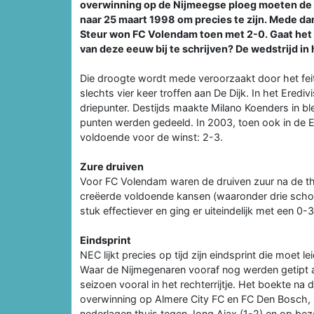
overwinning op de Nijmeegse ploeg moeten de 
naar 25 maart 1998 om precies te zijn. Mede dan
Steur won FC Volendam toen met 2-0. Gaat he
van deze eeuw bij te schrijven? De wedstrijd in
Die droogte wordt mede veroorzaakt door het fei
slechts vier keer troffen aan De Dijk. In het Ered
driepunter. Destijds maakte Milano Koenders in bl
punten werden gedeeld. In 2003, toen ook in de E
voldoende voor de winst: 2-3.
Zure druiven
Voor FC Volendam waren de druiven zuur na de th
creëerde voldoende kansen (waaronder drie schot
stuk effectiever en ging er uiteindelijk met een 0
Eindsprint
NEC lijkt precies op tijd zijn eindsprint die moet l
Waar de Nijmegenaren vooraf nog werden getipt al
seizoen vooral in het rechterrijtje. Het boekte na
overwinning op Almere City FC en FC Den Bosch, 
nederlagen thuis tegen Jong Ajax (1-2) en op bez