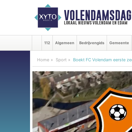
VOLENDAMSDAG
lokaal nieuws volendam en edam
112
Algemeen
Bedrijvengids
Gemeente
Home
Sport
Boekt FC Volendam eerste z