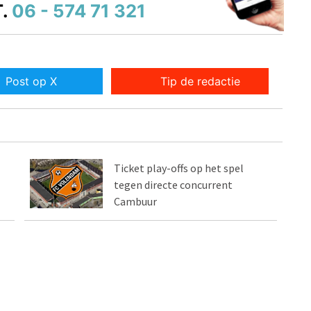
.
06 - 574 71 321
Post op X
Tip de redactie
Ticket play-offs op het spel
tegen directe concurrent
Cambuur