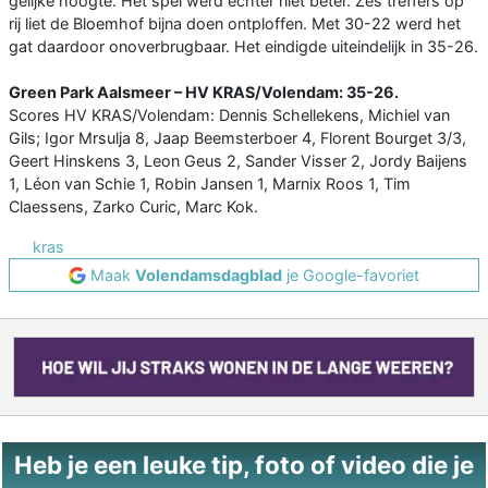
gelijke hoogte. Het spel werd echter niet beter. Zes treffers op
rij liet de Bloemhof bijna doen ontploffen. Met 30-22 werd het
gat daardoor onoverbrugbaar. Het eindigde uiteindelijk in 35-26.
Green Park Aalsmeer – HV KRAS/Volendam: 35-26.
Scores HV KRAS/Volendam: Dennis Schellekens, Michiel van
Gils; Igor Mrsulja 8, Jaap Beemsterboer 4, Florent Bourget 3/3,
Geert Hinskens 3, Leon Geus 2, Sander Visser 2, Jordy Baijens
1, Léon van Schie 1, Robin Jansen 1, Marnix Roos 1, Tim
Claessens, Zarko Curic, Marc Kok.
kras
Maak
Volendamsdagblad
je Google-favoriet
Heb je een leuke tip, foto of video die je