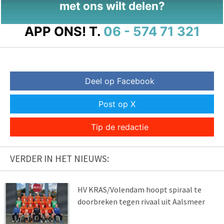
met ons wilt delen?
APP ONS!
T.
06 - 574 71 321
Deel op Facebook
Post op X
Tip de redactie
VERDER IN HET NIEUWS:
HV KRAS/Volendam hoopt spiraal te
doorbreken tegen rivaal uit Aalsmeer