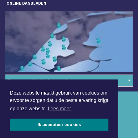
ONLINE DAGBLADEN
Overige dagbladen in de regio
Deze website maakt gebruik van cookies om
Algemene voorwaarden
ervoor te zorgen dat u de beste ervaring krijgt
op onze website
Lees meer
Disclaimer
Privacy Statement
Ik accepteer cookies
Copyright (c) 2026 | Volendamsdagblad.nl - Alle rechten