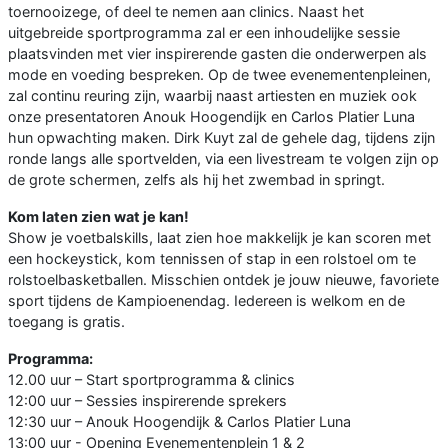
toernooizege, of deel te nemen aan clinics. Naast het
uitgebreide sportprogramma zal er een inhoudelijke sessie
plaatsvinden met vier inspirerende gasten die onderwerpen als
mode en voeding bespreken. Op de twee evenementenpleinen,
zal continu reuring zijn, waarbij naast artiesten en muziek ook
onze presentatoren Anouk Hoogendijk en Carlos Platier Luna
hun opwachting maken. Dirk Kuyt zal de gehele dag, tijdens zijn
ronde langs alle sportvelden, via een livestream te volgen zijn op
de grote schermen, zelfs als hij het zwembad in springt.
Kom laten zien wat je kan!
Show je voetbalskills, laat zien hoe makkelijk je kan scoren met
een hockeystick, kom tennissen of stap in een rolstoel om te
rolstoelbasketballen. Misschien ontdek je jouw nieuwe, favoriete
sport tijdens de Kampioenendag. Iedereen is welkom en de
toegang is gratis.
Programma:
12.00 uur – Start sportprogramma & clinics
12:00 uur – Sessies inspirerende sprekers
12:30 uur – Anouk Hoogendijk & Carlos Platier Luna
13:00 uur - Opening Evenementenplein 1 & 2