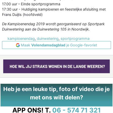
17.00 uur – Einde sportprogramma
17:30 uur - Huldiging kampioenen en feestelijke afsluiting met
Frans Duijts (hoofdveld)
De Kampioenendag 2019 wordt georganiseerd op Sportpark
Duinwetering aan de Duinwetering 105 in Noordwijk.
kampioenendag
,
duinwetering
,
sportprogramma
Maak
Volendamsdagblad
je Google-favoriet
Heb je een leuke tip, foto of video die je
met ons wilt delen?
APP ONS!
T.
06 - 574 71 321