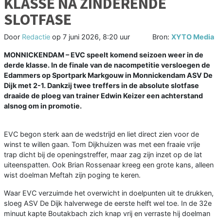
KLASSE NA ZINDERENDE
SLOTFASE
Door
Redactie
op
7 juni 2026, 8:20 uur
Bron:
XYTO Media
MONNICKENDAM – EVC speelt komend seizoen weer in de
derde klasse. In de finale van de nacompetitie versloegen de
Edammers op Sportpark Markgouw in Monnickendam ASV De
Dijk met 2-1. Dankzij twee treffers in de absolute slotfase
draaide de ploeg van trainer Edwin Keizer een achterstand
alsnog om in promotie.
EVC begon sterk aan de wedstrijd en liet direct zien voor de
winst te willen gaan. Tom Dijkhuizen was met een fraaie vrije
trap dicht bij de openingstreffer, maar zag zijn inzet op de lat
uiteenspatten. Ook Brian Rossenaar kreeg een grote kans, alleen
wist doelman Meftah zijn poging te keren.
Waar EVC verzuimde het overwicht in doelpunten uit te drukken,
sloeg ASV De Dijk halverwege de eerste helft wel toe. In de 32e
minuut kapte Boutakbach zich knap vrij en verraste hij doelman