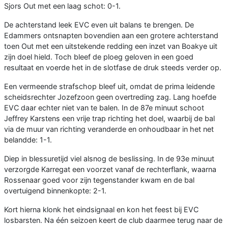
Sjors Out met een laag schot: 0-1.
De achterstand leek EVC even uit balans te brengen. De
Edammers ontsnapten bovendien aan een grotere achterstand
toen Out met een uitstekende redding een inzet van Boakye uit
zijn doel hield. Toch bleef de ploeg geloven in een goed
resultaat en voerde het in de slotfase de druk steeds verder op.
Een vermeende strafschop bleef uit, omdat de prima leidende
scheidsrechter Jozefzoon geen overtreding zag. Lang hoefde
EVC daar echter niet van te balen. In de 87e minuut schoot
Jeffrey Karstens een vrije trap richting het doel, waarbij de bal
via de muur van richting veranderde en onhoudbaar in het net
belandde: 1-1.
Diep in blessuretijd viel alsnog de beslissing. In de 93e minuut
verzorgde Karregat een voorzet vanaf de rechterflank, waarna
Rossenaar goed voor zijn tegenstander kwam en de bal
overtuigend binnenkopte: 2-1.
Kort hierna klonk het eindsignaal en kon het feest bij EVC
losbarsten. Na één seizoen keert de club daarmee terug naar de