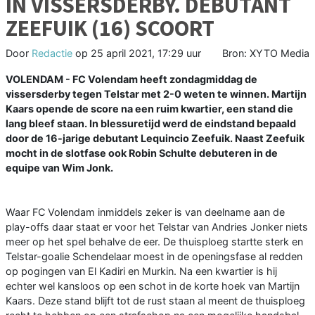
IN VISSERSDERBY. DEBUTANT
ZEEFUIK (16) SCOORT
Door
Redactie
op
25 april 2021, 17:29 uur
Bron: XYTO Media
VOLENDAM - FC Volendam heeft zondagmiddag de
vissersderby tegen Telstar met 2-0 weten te winnen. Martijn
Kaars opende de score na een ruim kwartier, een stand die
lang bleef staan. In blessuretijd werd de eindstand bepaald
door de 16-jarige debutant Lequincio Zeefuik. Naast Zeefuik
mocht in de slotfase ook Robin Schulte debuteren in de
equipe van Wim Jonk.
Waar FC Volendam inmiddels zeker is van deelname aan de
play-offs daar staat er voor het Telstar van Andries Jonker niets
meer op het spel behalve de eer. De thuisploeg startte sterk en
Telstar-goalie Schendelaar moest in de openingsfase al redden
op pogingen van El Kadiri en Murkin. Na een kwartier is hij
echter wel kansloos op een schot in de korte hoek van Martijn
Kaars. Deze stand blijft tot de rust staan al meent de thuisploeg