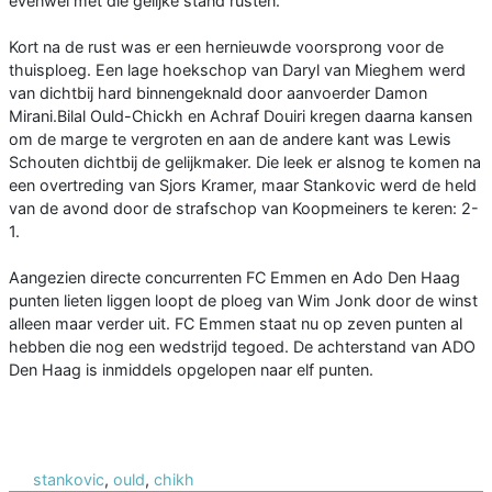
evenwel met die gelijke stand rusten.
Kort na de rust was er een hernieuwde voorsprong voor de
thuisploeg. Een lage hoekschop van Daryl van Mieghem werd
van dichtbij hard binnengeknald door aanvoerder Damon
Mirani.Bilal Ould-Chickh en Achraf Douiri kregen daarna kansen
om de marge te vergroten en aan de andere kant was Lewis
Schouten dichtbij de gelijkmaker. Die leek er alsnog te komen na
een overtreding van Sjors Kramer, maar Stankovic werd de held
van de avond door de strafschop van Koopmeiners te keren: 2-
1.
Aangezien directe concurrenten FC Emmen en Ado Den Haag
punten lieten liggen loopt de ploeg van Wim Jonk door de winst
alleen maar verder uit. FC Emmen staat nu op zeven punten al
hebben die nog een wedstrijd tegoed. De achterstand van ADO
Den Haag is inmiddels opgelopen naar elf punten.
stankovic
,
ould
,
chikh