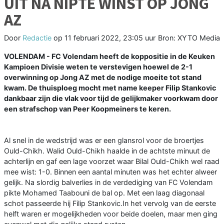
UIT NA NIPTE WINST OP JONG
AZ
Door
Redactie
op
11 februari 2022, 23:05 uur
Bron: XYTO Media
VOLENDAM - FC Volendam heeft de koppositie in de Keuken
Kampioen Divisie weten te verstevigen hoewel de 2-1
overwinning op Jong AZ met de nodige moeite tot stand
kwam. De thuisploeg mocht met name keeper Filip Stankovic
dankbaar zijn die vlak voor tijd de gelijkmaker voorkwam door
een strafschop van Peer Koopmeiners te keren.
Al snel in de wedstrijd was er een glansrol voor de broertjes
Ould-Chikh. Walid Ould-Chikh haalde in de achtste minuut de
achterlijn en gaf een lage voorzet waar Bilal Ould-Chikh wel raad
mee wist: 1-0. Binnen een aantal minuten was het echter alweer
gelijk. Na slordig balverlies in de verdediging van FC Volendam
pikte Mohamed Taabouni de bal op. Met een laag diagonaal
schot passeerde hij Filip Stankovic.In het vervolg van de eerste
helft waren er mogelijkheden voor beide doelen, maar men ging