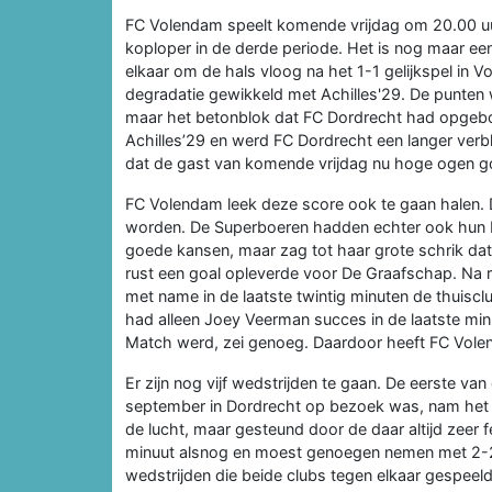
FC Volendam speelt komende vrijdag om 20.00 uur
koploper in de derde periode. Het is nog maar e
elkaar om de hals vloog na het 1-1 gelijkspel in 
degradatie gewikkeld met Achilles'29. De punten
maar het betonblok dat FC Dordrecht had opgebouw
Achilles’29 en werd FC Dordrecht een langer verbl
dat de gast van komende vrijdag nu hoge ogen goo
FC Volendam leek deze score ook te gaan halen.
worden. De Superboeren hadden echter ook hun b
goede kansen, maar zag tot haar grote schrik dat
rust een goal opleverde voor De Graafschap. Na 
met name in de laatste twintig minuten de thuisc
had alleen Joey Veerman succes in de laatste min
Match werd, zei genoeg. Daardoor heeft FC Volen
Er zijn nog vijf wedstrijden te gaan. De eerste v
september in Dordrecht op bezoek was, nam het to
de lucht, maar gesteund door de daar altijd zeer
minuut alsnog en moest genoegen nemen met 2-2. E
wedstrijden die beide clubs tegen elkaar gespeeld