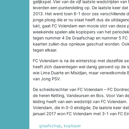
gelijkspel. Vier van de vijf laatste wedstrijden v
leverden een puntendeling op. De laatste keer d
2013. Het werd toen 6-1 door zes verschillende doe
jonge ploeg die er nu staat heeft dus de uitdagen
lukt, gaat FC Volendam een mooie slot van deze
weekeinde spelen alle koplopers van het period
tegen nummer 4 De Graafschap en nummer 5 FC V
kaarten zullen dus opnieuw geschud worden. O
tegen elkaar.
FC Volendam is na de winterstop met dezelfde se
heeft zich daarentegen wel danig geroerd op de 
wie Lima Duarte en Misidjan, maar verwelkomde Br
van Jong PSV.
De scheidsrechter van FC Volendam – FC Dordrech
de heren Ketting, Vandeursen en Bos. Voor Van den
leiding heeft van een wedstrijd van FC Volendam
Volendam, die in 0-0 eindigde. De laatste keer da
januari 2017 won FC Volendam met 3-1 van FC Ein
graafschap
,
koploper