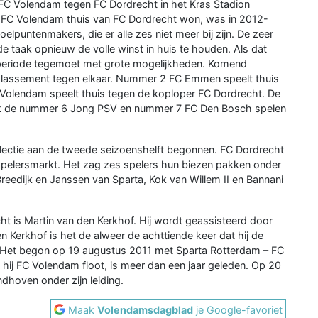
an FC Volendam tegen FC Dordrecht in het Kras Stadion
at FC Volendam thuis van FC Dordrecht won, was in 2012-
lpuntenmakers, die er alle zes niet meer bij zijn. De zeer
de taak opnieuw de volle winst in huis te houden. Als dat
 periode tegemoet met grote mogelijkheden. Komend
eklassement tegen elkaar. Nummer 2 FC Emmen speelt thuis
olendam speelt thuis tegen de koploper FC Dordrecht. De
ok de nummer 6 Jong PSV en nummer 7 FC Den Bosch spelen
lectie aan de tweede seizoenshelft begonnen. FC Dordrecht
spelersmarkt. Het zag zes spelers hun biezen pakken onder
eedijk en Janssen van Sparta, Kok van Willem II en Bannani
t is Martin van den Kerkhof. Hij wordt geassisteerd door
 Kerkhof is het de alweer de achttiende keer dat hij de
. Het begon op 19 augustus 2011 met Sparta Rotterdam – FC
t hij FC Volendam floot, is meer dan een jaar geleden. Op 20
dhoven onder zijn leiding.
Maak
Volendamsdagblad
je Google-favoriet