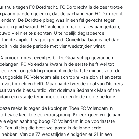
 thuis tegen FC Dordrecht. FC Dordrecht is de zeer trotse
en paar maanden geleden, dat de aanhang van FC Dordrecht
Volendam. De Dordtse ploeg was in een fel gevecht tegen
 waren goud waard. FC Volendam had er alles aan gedaan,
d viel niet te slechten. Uiteindelijk degradeerde
ijf in de Jupiler League gegund. Onverklaarbaar is het dan
it in de derde periode met vier wedstrijden winst.
 Daarvoor moest eventjes bij De Graafschap gewonnen
elangen. FC Volendam kwam in de eerste helft wel tot
 een zeer ongelukkig moment in de laatste minuut voor de
rust gooide FC Volendam alle schroom van zich af en zette
lub vast op eigen helft. Maar na de tweede goal van Diemers
uut van de blessuretijd. dat doelman Bednarek Man of the
dam een stapje terug moeten doen in de derde periode.
an deze reeks is tegen de koploper. Toen FC Volendam in
t twee keer toe een voorsprong. Er leek geen vuiltje aan
 felle eigen aanhang boog FC Volendam in de voorlaatste
en uitslag die best wel paste in de lange serie
 hebben. Van de 77 wedstrijden eindigden er 21 in een