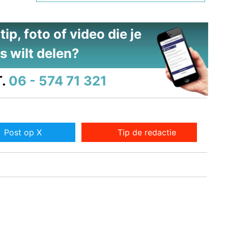
ip, foto of video die je
s wilt delen?
.
06 - 574 71 321
Post op X
Tip de redactie