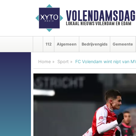
VOLENDAMSDAG
lokaal nieuws volendam en edam
112
Algemeen
Bedrijvengids
Gemeente
Home
Sport
FC Volendam wint nipt van MV