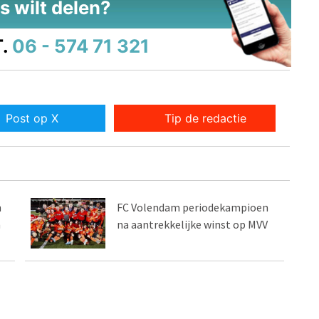
s wilt delen?
.
06 - 574 71 321
Post op X
Tip de redactie
n
FC Volendam periodekampioen
n
na aantrekkelijke winst op MVV