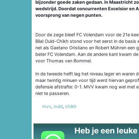
bijzonder goede zaken gedaan. In Maastricht z
wedstrijd. Doordat concurrenten Excelsior en 
voorsprong van negen punten.
Door de zege bleef FC Volendam voor de 21e keer 
Bilal Ould-Chikh stond voor het eerst in de basis
net als Gaetano Oristiano en Robert Mühren een go
beter FC Volendam. Aan de andere kant kwam de 
voor Thomas van Bommel.
In de tweede helft lag het niveau lager en waren 
maar twintig minuen voor tijd werd hiervan gepro
defensie afstrafte: 0-1. MVV kwam nog wel met ee
niet te passeren.
mvv
,
ould
,
chikh
Heb je een leuke t