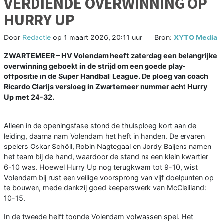
VERDIENDE OVERWINNING OP
HURRY UP
Door
Redactie
op
1 maart 2026, 20:11 uur
Bron:
XYTO Media
ZWARTEMEER
– HV Volendam heeft zaterdag een belangrijke
overwinning geboekt in de strijd om een goede play-
offpositie in de Super Handball League. De ploeg van coach
Ricardo Clarijs versloeg in Zwartemeer nummer acht Hurry
Up met 24-32.
Alleen in de openingsfase stond de thuisploeg kort aan de
leiding, daarna nam Volendam het heft in handen. De ervaren
spelers Oskar Schöll, Robin Nagtegaal en Jordy Baijens namen
het team bij de hand, waardoor de stand na een klein kwartier
6-10 was. Hoewel Hurry Up nog terugkwam tot 9-10, wist
Volendam bij rust een veilige voorsprong van vijf doelpunten op
te bouwen, mede dankzij goed keeperswerk van McClellland:
10-15.
In de tweede helft toonde Volendam volwassen spel. Het