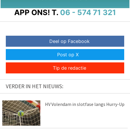
APP ONS!
T.
06 - 574 71 321
Deel op Facebook
Post op X
Tip de redactie
VERDER IN HET NIEUWS:
HV Volendam in slotfase langs Hurry-Up