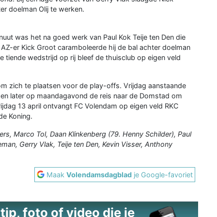
ter doelman Olij te werken.
uut was het na goed werk van Paul Kok Teije ten Den die
ia AZ-er Kick Groot caramboleerde hij de bal achter doelman
tiende wedstrijd op rij bleef de thuisclub op eigen veld
om zich te plaatsen voor de play-offs. Vrijdag aanstaande
agen later op maandagavond de reis naar de Domstad om
rijdag 13 april ontvangt FC Volendam op eigen veld RKC
de Koning.
vers, Marco Tol, Daan Klinkenberg (79. Henny Schilder), Paul
man, Gerry Vlak, Teije ten Den, Kevin Visser, Anthony
Maak
Volendamsdagblad
je Google-favoriet
ip, foto of video die je