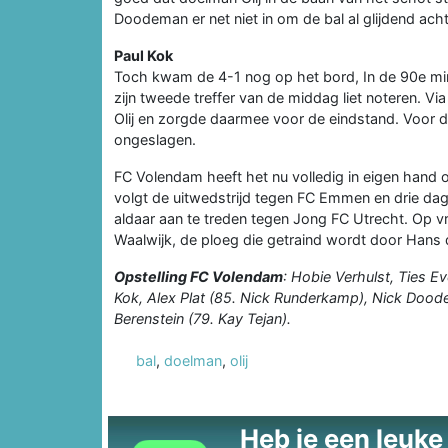
Doodeman er net niet in om de bal al glijdend ach
Paul Kok
Toch kwam de 4-1 nog op het bord, In de 90e min
zijn tweede treffer van de middag liet noteren. V
Olij en zorgde daarmee voor de eindstand. Voor de 
ongeslagen.
FC Volendam heeft het nu volledig in eigen hand 
volgt de uitwedstrijd tegen FC Emmen en drie d
aldaar aan te treden tegen Jong FC Utrecht. Op v
Waalwijk, de ploeg die getraind wordt door Hans 
Opstelling FC Volendam
: Hobie Verhulst, Ties E
Kok, Alex Plat (85. Nick Runderkamp), Nick Doode
Berenstein (79. Kay Tejan).
bal
,
doelman
,
olij
Heb je een leuke t