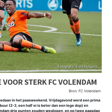
JE VOOR STERK FC VOLENDAM
Bron: FC Volendam
daan in het paasweekend. Vrijdagavond werd een prima
ur (2-2, een half ei is beter dan een lege dop) en
endam drie punten zouden weglopen, en op twee paasdag