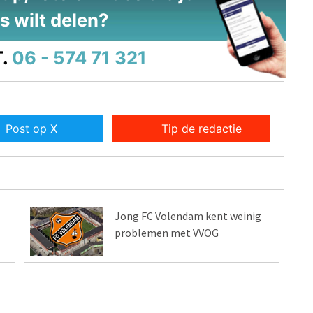
s wilt delen?
.
06 - 574 71 321
Post op X
Tip de redactie
Jong FC Volendam kent weinig
problemen met VVOG