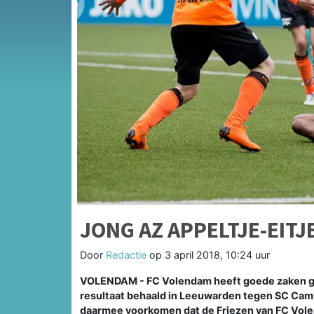
JONG AZ APPELTJE-EIT
Door
Redactie
op
3 april 2018, 10:24 uur
VOLENDAM - FC Volendam heeft goede zaken ge
resultaat behaald in Leeuwarden tegen SC Cambu
daarmee voorkomen dat de Friezen van FC Vol