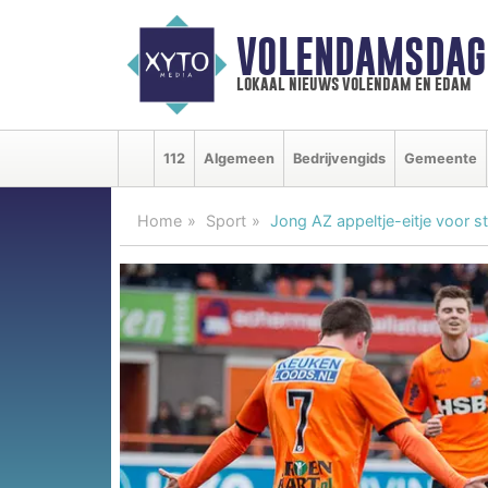
VOLENDAMSDAG
lokaal nieuws volendam en edam
112
Algemeen
Bedrijvengids
Gemeente
Home
Sport
Jong AZ appeltje-eitje voor 