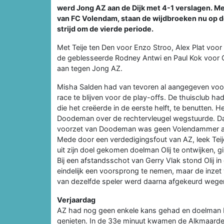
werd Jong AZ aan de Dijk met 4-1 verslagen. Me
van FC Volendam, staan de wijdbroeken nu op de
strijd om de vierde periode.
Met Teije ten Den voor Enzo Stroo, Alex Plat vo
de geblesseerde Rodney Antwi en Paul Kok voor Gij
aan tegen Jong AZ.
Misha Salden had van tevoren al aangegeven voor 
race te blijven voor de play-offs. De thuisclub 
die het creëerde in de eerste helft, te benutten. 
Doodeman over de rechtervleugel wegstuurde. Dat
voorzet van Doodeman was geen Volendammer aan
Mede door een verdedigingsfout van AZ, leek Teije
uit zijn doel gekomen doelman Olij te ontwijken, gi
Bij een afstandsschot van Gerry Vlak stond Olij
eindelijk een voorsprong te nemen, maar de inzet
van dezelfde speler werd daarna afgekeurd wegen
Verjaardag
AZ had nog geen enkele kans gehad en doelman H
genieten. In de 33e minuut kwamen de Alkmaarder