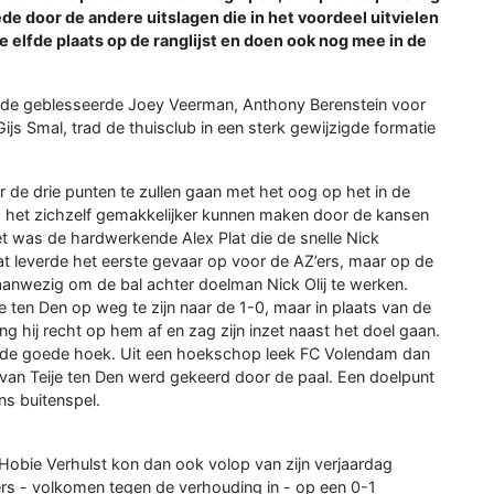
de door de andere uitslagen die in het voordeel uitvielen
 elfde plaats op de ranglijst en doen ook nog mee in de
or de geblesseerde Joey Veerman, Anthony Berenstein voor
s Smal, trad de thuisclub in een sterk gewijzigde formatie
de drie punten te zullen gaan met het oog op het in de
had het zichzelf gemakkelijker kunnen maken door de kansen
Het was de hardwerkende Alex Plat die de snelle Nick
 leverde het eerste gevaar op voor de AZ’ers, maar op de
wezig om de bal achter doelman Nick Olij te werken.
 ten Den op weg te zijn naar de 1-0, maar in plaats van de
ng hij recht op hem af en zag zijn inzet naast het doel gaan.
 in de goede hoek. Uit een hoekschop leek FC Volendam dan
 van Teije ten Den werd gekeerd door de paal. Een doelpunt
s buitenspel.
obie Verhulst kon dan ook volop van zijn verjaardag
s - volkomen tegen de verhouding in - op een 0-1