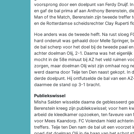
voorsprong door een doelpunt van Ferdy Druijf. I
en gaf de bal prima af aan Anthony Berenstein, die 
Man of the Match, Berenstein zijn tweede treffer 
en de Rotterdamse scheidsrechter Clay Ruperti fl
Hoe anders was de tweede helft. Na rust sloeg F
hard onderuit was gehaald door Melle Springer, bel
de bal scherp voor het doel bij de tweede paal e
achter doelman Olij, 2-1. Daarna was het eigenlijk
mocht in de 58e minuut bij AZ het veld ruimen voo
zorgen, maar doelman Olij wist zijn omhaal nog n
werd daarna door Teije ten Den naast gekopt. In
derde doelpunt. Hij ontfutselde de bal van een AZ
daarmee de stand op 3-1 bracht.
Publiekswissel
Misha Salden wisselde daarna de geblesseerd ger
Berenstein kreeg zijn publiekswissel; voor hem k
arbeid de kleedkamer opzoeken, ten faveure van 
voor Mees Kaandorp. FC Volendam hield achterin 
treffers. Teije ten Den nam de bal uit een voorzet
goed dat doelman Olij in de baan van het schot st