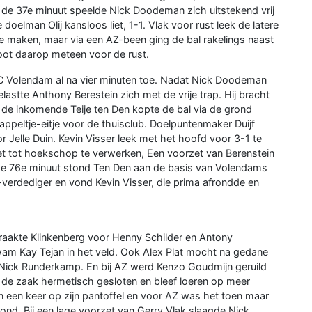
n de 37e minuut speelde Nick Doodeman zich uitstekend vrij
doelman Olij kansloos liet, 1-1. Vlak voor rust leek de latere
te maken, maar via een AZ-been ging de bal rakelings naast
oot daarop meteen voor de rust.
C Volendam al na vier minuten toe. Nadat Nick Doodeman
astte Anthony Berestein zich met de vrije trap. Hij bracht
n de inkomende Teije ten Den kopte de bal via de grond
 appeltje-eitje voor de thuisclub. Doelpuntenmaker Duijf
r Jelle Duin. Kevin Visser leek met het hoofd voor 3-1 te
et tot hoekschop te verwerken, Een voorzet van Berenstein
 de 76e minuut stond Ten Den aan de basis van Volendams
-verdediger en vond Kevin Visser, die prima afrondde en
aakte Klinkenberg voor Henny Schilder en Antony
wam Kay Tejan in het veld. Ook Alex Plat mocht na gedane
Nick Runderkamp. En bij AZ werd Kenzo Goudmijn geruild
de zaak hermetisch gesloten en bleef loeren op meer
 in een keer op zijn pantoffel en voor AZ was het toen maar
ond. Bij een lage voorzet van Gerry Vlak slaagde Nick