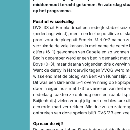
middenmoot terecht gekomen. En zaterdag staat
op het programma.
Positief wisselvallig
DVS '33 uit Ermelo draait een redelijk stabiel sei
(nederlaag-winst), meet een kleine positieve uits
prooi voor de ploeg uit Ermelo. Met 0-2 namen 
verzuimde de vele kansen in met name de eerste h
cijfers (6-1) gewonnen van Capelle en zo wonnen 
Begin december werd er een begin gemaakt met ee
Boys (0-3), maar daarna volgenden drie overwinn
Want de derby in Harderwijk tegen VVOG werd me
wisselend met de ploeg van Bert van Hunenstijn. U
Dit was een klinkende 5-1 overwinning op koplop
door in eigen huis met 1-3 te verliezen van het 
nederlaag raakten ze ook nog eens een aantal spel
Buijtenhuijs) vielen vroegtijdig met een blessure u
een rode kaart vertrekken. Alle drie zullen zaterd
ontbreken van deze spelers blijft DVS '33 een zee
Op naar de vijf!
De mannen van Johan Steur hebben duidelijk de smaa