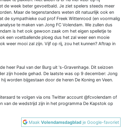
t de week beter gevoetbald. Je ziet spelers steeds meer
orden. Maar de tegenstanders weten dit natuurlijk ook en
 zat de sympathieke oud prof Freek Wittenrood (en voormalig
e analyse te maken van Jong FC Volendam. We zullen dus
ndam is het ook gewoon zaak om het eigen spelletje te
 ook een voetballende ploeg dus het zal weer een mooie
 weer mooi zal zijn. Vijf op rij, zou het kunnen? Aftrap in
 de heer Paul van der Burg uit 's-Gravenhage. Dit seizoen
onder zijn hoede gehad. De laatste was op 9 december: Jong
al hij worden bijgestaan door de heren De Koning en Veen.
 uiteraard te volgen via ons Twitter account @fcvolendam of
sen van de wedstrijd zijn in het programma De Kapstok op
Maak
Volendamsdagblad
je Google-favoriet