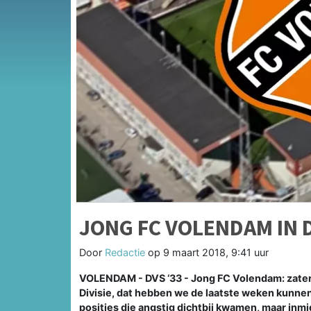
JONG FC VOLENDAM IN 
Door
Redactie
op
9 maart 2018, 9:41 uur
VOLENDAM - DVS ‘33 - Jong FC Volendam: zaterd
Divisie, dat hebben we de laatste weken kunnen
posities die angstig dichtbij kwamen, maar inm