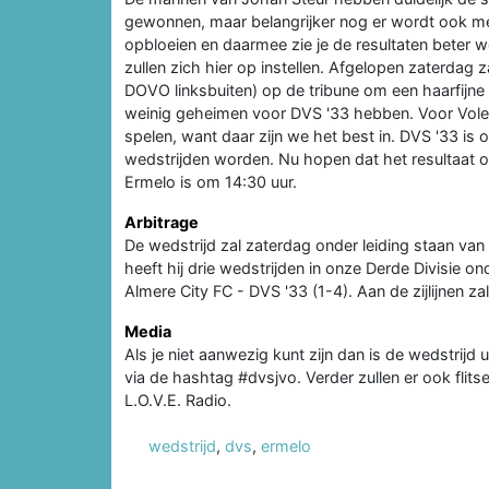
gewonnen, maar belangrijker nog er wordt ook me
opbloeien en daarmee zie je de resultaten beter w
zullen zich hier op instellen. Afgelopen zaterdag
DOVO linksbuiten) op de tribune om een haarfijn
weinig geheimen voor DVS '33 hebben. Voor Vole
spelen, want daar zijn we het best in. DVS '33 is
wedstrijden worden. Nu hopen dat het resultaat ook
Ermelo is om 14:30 uur.
Arbitrage
De wedstrijd zal zaterdag onder leiding staan van
heeft hij drie wedstrijden in onze Derde Divisie 
Almere City FC - DVS '33 (1-4). Aan de zijlijnen z
Media
Als je niet aanwezig kunt zijn dan is de wedstrijd
via de hashtag #dvsjvo. Verder zullen er ook flit
L.O.V.E. Radio.
wedstrijd
,
dvs
,
ermelo