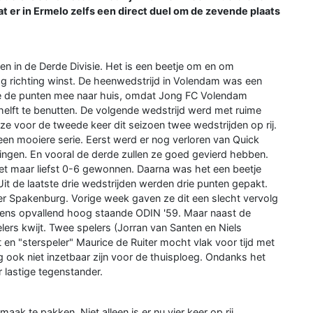
 er in Ermelo zelfs een direct duel om de zevende plaats
zoen in de Derde Divisie. Het is een beetje om en om
lag richting winst. De heenwedstrijd in Volendam was een
ze de punten mee naar huis, omdat Jong FC Volendam
elft te benutten. De volgende wedstrijd werd met ruime
ze voor de tweede keer dit seizoen twee wedstrijden op rij.
n mooiere serie. Eerst werd er nog verloren van Quick
ingen. En vooral de derde zullen ze goed gevierd hebben.
t maar liefst 0-6 gewonnen. Daarna was het een beetje
it de laatste drie wedstrijden werden drie punten gepakt.
er Spakenburg. Vorige week gaven ze dit een slecht vervolg
ineens opvallend hoog staande ODIN '59. Maar naast de
ers kwijt. Twee spelers (Jorran van Santen en Niels
it en "sterspeler" Maurice de Ruiter mocht vlak voor tijd met
ag ook niet inzetbaar zijn voor de thuisploeg. Ondanks het
r lastige tegenstander.
k te pakken. Niet alleen is er nu vier keer op rij