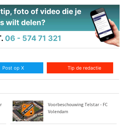
ip, foto of video die je
s wilt delen?
.
06 - 574 71 321
Post op X
Tip de redactie
r
Voorbeschouwing Telstar - FC
Volendam