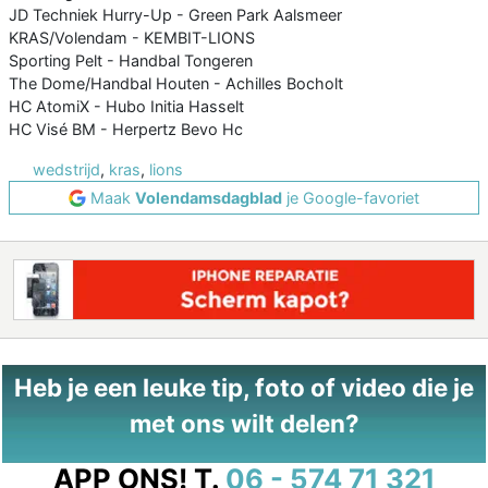
JD Techniek Hurry-Up - Green Park Aalsmeer
KRAS/Volendam - KEMBIT-LIONS
Sporting Pelt - Handbal Tongeren
The Dome/Handbal Houten - Achilles Bocholt
HC AtomiX - Hubo Initia Hasselt
HC Visé BM - Herpertz Bevo Hc
wedstrijd
,
kras
,
lions
Maak
Volendamsdagblad
je Google-favoriet
Heb je een leuke tip, foto of video die je
met ons wilt delen?
APP ONS!
T.
06 - 574 71 321