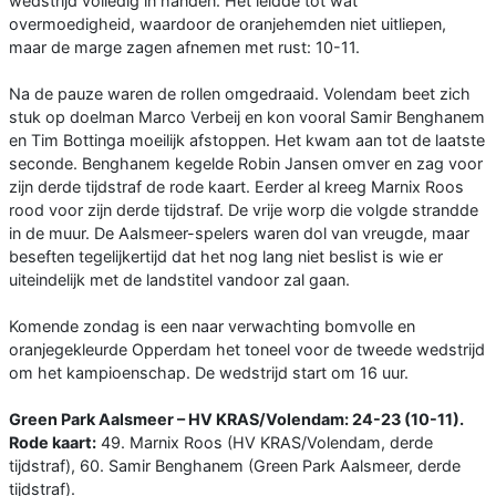
wedstrijd volledig in handen. Het leidde tot wat
overmoedigheid, waardoor de oranjehemden niet uitliepen,
maar de marge zagen afnemen met rust: 10-11.
Na de pauze waren de rollen omgedraaid. Volendam beet zich
stuk op doelman Marco Verbeij en kon vooral Samir Benghanem
en Tim Bottinga moeilijk afstoppen. Het kwam aan tot de laatste
seconde. Benghanem kegelde Robin Jansen omver en zag voor
zijn derde tijdstraf de rode kaart. Eerder al kreeg Marnix Roos
rood voor zijn derde tijdstraf. De vrije worp die volgde strandde
in de muur. De Aalsmeer-spelers waren dol van vreugde, maar
beseften tegelijkertijd dat het nog lang niet beslist is wie er
uiteindelijk met de landstitel vandoor zal gaan.
Komende zondag is een naar verwachting bomvolle en
oranjegekleurde Opperdam het toneel voor de tweede wedstrijd
om het kampioenschap. De wedstrijd start om 16 uur.
Green Park Aalsmeer – HV KRAS/Volendam: 24-23 (10-11).
Rode kaart:
49. Marnix Roos (HV KRAS/Volendam, derde
tijdstraf), 60. Samir Benghanem (Green Park Aalsmeer, derde
tijdstraf).