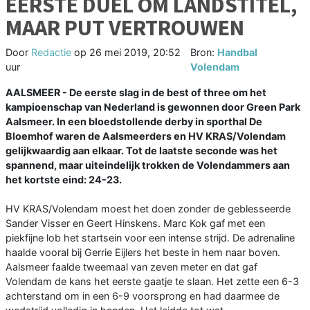
EERSTE DUEL OM LANDSTITEL,
MAAR PUT VERTROUWEN
Door
Redactie
op
26 mei 2019, 20:52
Bron:
Handbal
uur
Volendam
AALSMEER - De eerste slag in de best of three om het
kampioenschap van Nederland is gewonnen door Green Park
Aalsmeer. In een bloedstollende derby in sporthal De
Bloemhof waren de Aalsmeerders en HV KRAS/Volendam
gelijkwaardig aan elkaar. Tot de laatste seconde was het
spannend, maar uiteindelijk trokken de Volendammers aan
het kortste eind: 24-23.
HV KRAS/Volendam moest het doen zonder de geblesseerde
Sander Visser en Geert Hinskens. Marc Kok gaf met een
piekfijne lob het startsein voor een intense strijd. De adrenaline
haalde vooral bij Gerrie Eijlers het beste in hem naar boven.
Aalsmeer faalde tweemaal van zeven meter en dat gaf
Volendam de kans het eerste gaatje te slaan. Het zette een 6-3
achterstand om in een 6-9 voorsprong en had daarmee de