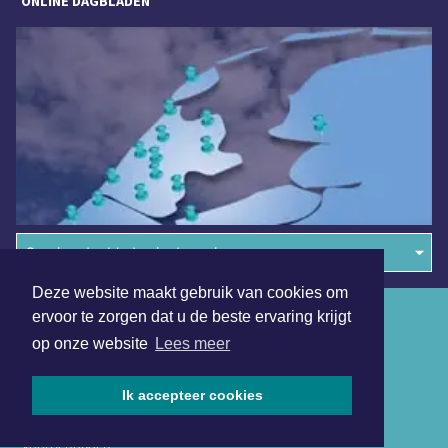
ONLINE DAGBLADEN
Overige dagbladen in de regio
Deze website maakt gebruik van cookies om
Algemene voorwaarden
ervoor te zorgen dat u de beste ervaring krijgt
op onze website
Lees meer
Disclaimer
Privacy Statement
Ik accepteer cookies
Copyright (c) 2026 | Volendamsdagblad.nl - Alle rechten
voorbehouden