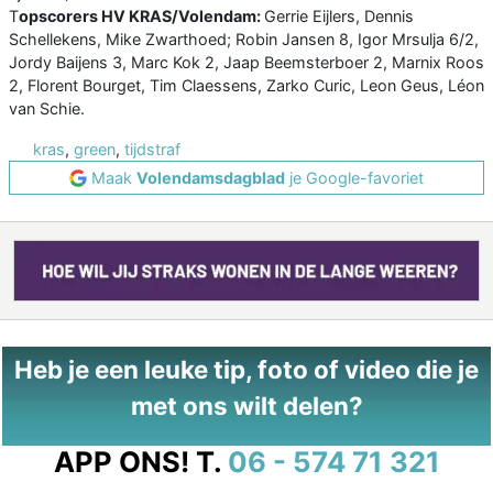
T
opscorers HV KRAS/Volendam:
Gerrie Eijlers, Dennis
Schellekens, Mike Zwarthoed; Robin Jansen 8, Igor Mrsulja 6/2,
Jordy Baijens 3, Marc Kok 2, Jaap Beemsterboer 2, Marnix Roos
2, Florent Bourget, Tim Claessens, Zarko Curic, Leon Geus, Léon
van Schie.
kras
,
green
,
tijdstraf
Maak
Volendamsdagblad
je Google-favoriet
Heb je een leuke tip, foto of video die je
met ons wilt delen?
APP ONS!
T.
06 - 574 71 321