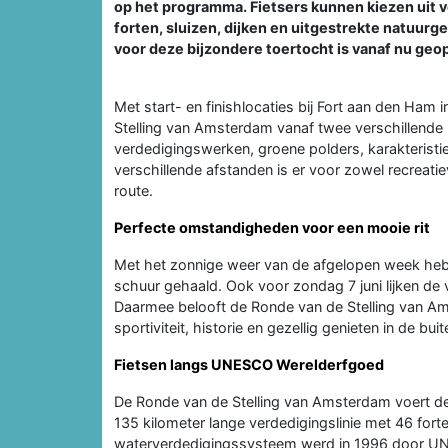
op het programma. Fietsers kunnen kiezen uit v
forten, sluizen, dijken en uitgestrekte natuur
voor deze bijzondere toertocht is vanaf nu geo
Met start- en finishlocaties bij Fort aan den Ha
Stelling van Amsterdam vanaf twee verschillende
verdedigingswerken, groene polders, karakteristie
verschillende afstanden is er voor zowel recreatie
route.
Perfecte omstandigheden voor een mooie rit
Met het zonnige weer van de afgelopen week hebbe
schuur gehaald. Ook voor zondag 7 juni lijken de 
Daarmee belooft de Ronde van de Stelling van A
sportiviteit, historie en gezellig genieten in de buit
Fietsen langs UNESCO Werelderfgoed
De Ronde van de Stelling van Amsterdam voert de
135 kilometer lange verdedigingslinie met 46 forten
waterverdedigingssysteem werd in 1996 door UNE