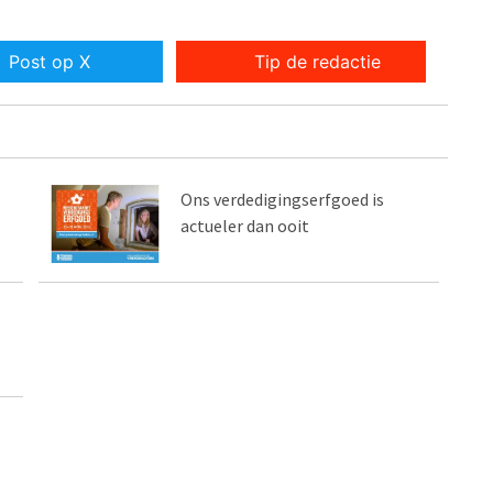
Post op X
Tip de redactie
Ons verdedigingserfgoed is
actueler dan ooit