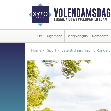
VOLENDAMSDAG
lokaal nieuws volendam en edam
112
Algemeen
Bedrijvengids
Gemeente
Home
Sport
Late Bird inschrijving Ronde