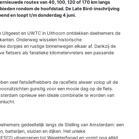
ernieuwde routes van 40, 100, 120 of 170 km langs
gebieden rondom de hoofdstad. De Late Bird-inschrijving
pend en loopt t/m donderdag 4 juni.
m in Uitgeest en UWTC in Uithoorn ontdekken deelnemers de
 kanten. Onderweg wisselen historische
ke dorpjes en rustige binnenwegen elkaar af. Dankzij de
ve fietsers als fanatieke kilometervreters een passende
n veel fietsliefhebbers de racefiets alweer volop uit de
vooruitzichten gunstig voor een mooie dag op de fiets.
msterdam opnieuw een ideale combinatie te worden van
enlucht.
elnemers gedeeltelijk langs de Stelling van Amsterdam: een
, batterijen, sluizen en dijken. Het unieke
SCO uitgeroepen tot Werelderfgoed en vormt nog altijd