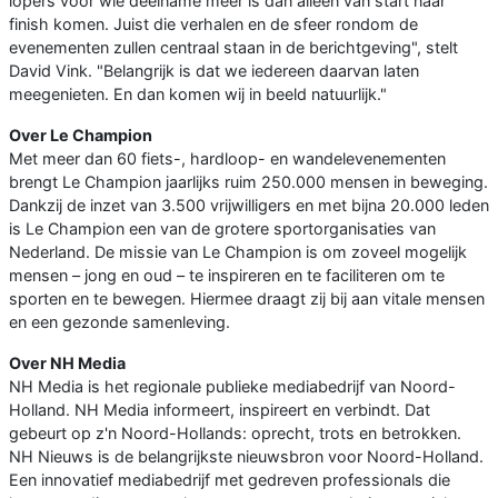
lopers voor wie deelname meer is dan alleen van start naar
finish komen. Juist die verhalen en de sfeer rondom de
evenementen zullen centraal staan in de berichtgeving", stelt
David Vink. "Belangrijk is dat we iedereen daarvan laten
meegenieten. En dan komen wij in beeld natuurlijk."
Over Le Champion
Met meer dan 60 fiets-, hardloop- en wandelevenementen
brengt Le Champion jaarlijks ruim 250.000 mensen in beweging.
Dankzij de inzet van 3.500 vrijwilligers en met bijna 20.000 leden
is Le Champion een van de grotere sportorganisaties van
Nederland. De missie van Le Champion is om zoveel mogelijk
mensen – jong en oud – te inspireren en te faciliteren om te
sporten en te bewegen. Hiermee draagt zij bij aan vitale mensen
en een gezonde samenleving.
Over NH Media
NH Media is het regionale publieke mediabedrijf van Noord-
Holland. NH Media informeert, inspireert en verbindt. Dat
gebeurt op z'n Noord-Hollands: oprecht, trots en betrokken.
NH Nieuws is de belangrijkste nieuwsbron voor Noord-Holland.
Een innovatief mediabedrijf met gedreven professionals die