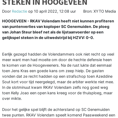
STEKEN IN HOOGEVEEN
Door
Redactie
op
10 april 2022, 12:08 uur
Bron: XYTO Media
HOOGEVEEN - RKAV Volendam heeft niet kunnen profiteren
van puntenverlies van koploper SC Genemuiden. De ploeg
van Johan Steur bleef net als de lijstaanvoerder op een
gelijkspel steken in de uitwedstrijd bij HZVV: 0-0.
Eerlijk gezegd hadden de Volendammers ook niet recht op veel
meer want men had moeite om door de hechte defensie heen
te komen van de Hoogeveeners. Na de rust lukte dat eenmaal
toen Jens Kras een goede kans om zeep hielp. De gasten
vonden dat ze recht hadden op een strafschop toen Azeddine
Sout kort voor tijd neergelegd, maar de arbiter werkte niet mee.
In de slotminuut kwam RKAV Volendam zelfs nog goed weg
toen Kelly Joao een open kans kreeg voor de thuisploeg, maar
over mikte.
Door het gelijke spel blijft de achterstand op SC Genemuiden
twee punten. RKAV Volendam speelt komend Paasweekend een