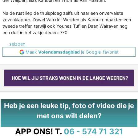
der Weijden, Ilias Kariouh en Thomas van Haaften.
Na de rust liep de thuisploeg zelfs uit naar een onvervalste
zevenklapper. Zowel Van der Weijden als Karouih maakten een
tweede treffer, terwijl ook Younes Tufi en Daan Walraven nog
een duit in het zakje deden: 7-0.
seizoen
Maak
Volendamsdagblad
je Google-favoriet
Heb je een leuke tip, foto of video die je
met ons wilt delen?
APP ONS!
T.
06 - 574 71 321