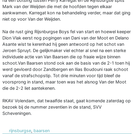
na een botsing tussen Perry Karregat en de Rijnsburgse spits
Mark van der Weijden die met de hoofden tegen elkaar
aankwamen. Karregat kon na behandeling verder, maar dat ging
niet op voor Van der Weijden.
Na de rust ging Rijsnburgse Boys fel van start en hoewel keeper
Dion Vlak eerst nog pogingen van Dani van der Moot en Delano
Asante wist te kerenhad hij geen antwoord op het schot van
Jeroen Spruyt. De gelijkmaker viel echter al snel na een sterke
individuele actie van Van Baarsen die op fraaie wijze binnen
schoot.Van Baarsen stond ook aan de basis van de 2-1 toen hij
werd gevloerd door Zandbergen en Ilias Boudouni raak schoot
vanaf de strafschopstip. Tot drie minuten voor tijd bleef de
voorsprong in stand, maar toen was het alsnog Van der Moot
die de 2-2 liet aantekenen.
RKAV Volendam, dat twaalfde staat, gaat komende zaterdag op
bezoek bij de nummer zeventien in de stand, SVV
Scheveningen.
rijnsburgse
,
baarsen