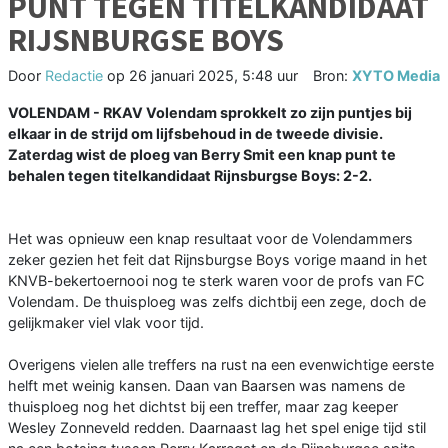
PUNT TEGEN TITELKANDIDAAT
RIJSNBURGSE BOYS
Door
Redactie
op
26 januari 2025, 5:48 uur
Bron:
XYTO Media
VOLENDAM - RKAV Volendam sprokkelt zo zijn puntjes bij
elkaar in de strijd om lijfsbehoud in de tweede divisie.
Zaterdag wist de ploeg van Berry Smit een knap punt te
behalen tegen titelkandidaat Rijnsburgse Boys: 2-2.
Het was opnieuw een knap resultaat voor de Volendammers
zeker gezien het feit dat Rijnsburgse Boys vorige maand in het
KNVB-bekertoernooi nog te sterk waren voor de profs van FC
Volendam. De thuisploeg was zelfs dichtbij een zege, doch de
gelijkmaker viel vlak voor tijd.
Overigens vielen alle treffers na rust na een evenwichtige eerste
helft met weinig kansen. Daan van Baarsen was namens de
thuisploeg nog het dichtst bij een treffer, maar zag keeper
Wesley Zonneveld redden. Daarnaast lag het spel enige tijd stil