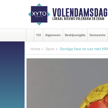
VOLENDAMSDAG
lokaal nieuws volendam en edam
112
Algemeen
Bedrijvengids
Gemeente
Home
Sport
Slordige fase na rust nekt K