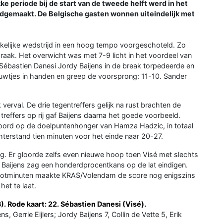
e periode bij de start van de tweede helft werd in het
edgemaakt. De Belgische gasten wonnen uiteindelijk met
kelijke wedstrijd in een hoog tempo voorgeschoteld. Zo
raak. Het overwicht was met 7-9 licht in het voordeel van
 Sébastien Danesi Jordy Baijens in de break torpedeerde en
wtjes in handen en greep de voorsprong: 11-10. Sander
verval. De drie tegentreffers gelijk na rust brachten de
reffers op rij gaf Baijens daarna het goede voorbeeld.
ord op de doelpuntenhonger van Hamza Hadzic, in totaal
chterstand tien minuten voor het einde naar 20-27.
g. Er gloorde zelfs even nieuwe hoop toen Visé met slechts
 Baijens zag een honderdprocentkans op de lat eindigen.
 slotminuten maakte KRAS/Volendam de score nog enigszins
het te laat.
 Rode kaart: 22. Sébastien Danesi (Visé).
errie Eijlers; Jordy Baijens 7, Collin de Vette 5, Erik