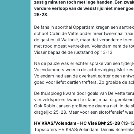
zestig minuten toch met lege handen. Een zwakk
verdere verloop van de wedstrijd niet meer go
25-28.
De fans in sporthal Opperdam kregen een aantrek
schoot Collin de Vette onder meer tweemaal fraai 
de gasten uit Wallonië, maar dat veranderde toen
met rood moest vertrekken. Volendam nam de tou
Visser bepaalde de ruststand op 13-13.
Na de pauze was er echter sprake van een tijdelijk 
Volendammers weer in de achtervolging. Met zes t
Volendam had aan de overkant echter geen antwo
goed voor liefst dertien treffers. Zo groeide de a
De thuisploeg kwam door goals van De Vette teru
vier veldspelers kwam te staan, maar uitgerekend
Ook Robin Jansen profiteerde daarna niet. In de
dragelijk: 25-28. Maar voor een slotoffensief was 
HV KRAS/Volendam – HC Visé BM: 25-28 (13-13).
Topscorers HV KRAS/Volendam: Dennis Schellekens, G