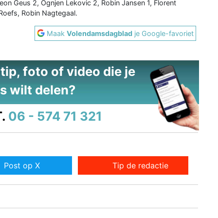
eon Geus 2, Ognjen Lekovic 2, Robin Jansen 1, Florent
Roefs, Robin Nagtegaal.
Maak
Volendamsdagblad
je Google-favoriet
ip, foto of video die je
s wilt delen?
.
06 - 574 71 321
Post op X
Tip de redactie