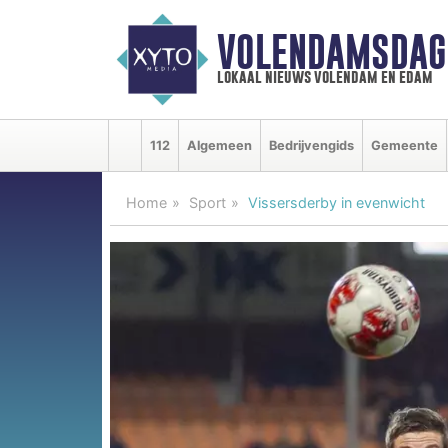
VOLENDAMSDAG
lokaal nieuws volendam en edam
112
Algemeen
Bedrijvengids
Gemeente
Home
Sport
Vissersderby in evenwicht