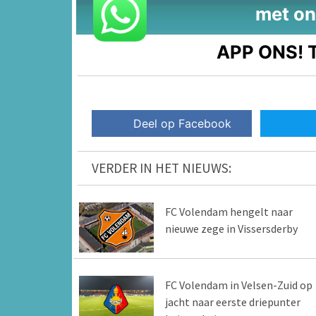
met on
APP ONS!
T
Deel op Facebook
VERDER IN HET NIEUWS:
FC Volendam hengelt naar
nieuwe zege in Vissersderby
FC Volendam in Velsen-Zuid op
jacht naar eerste driepunter