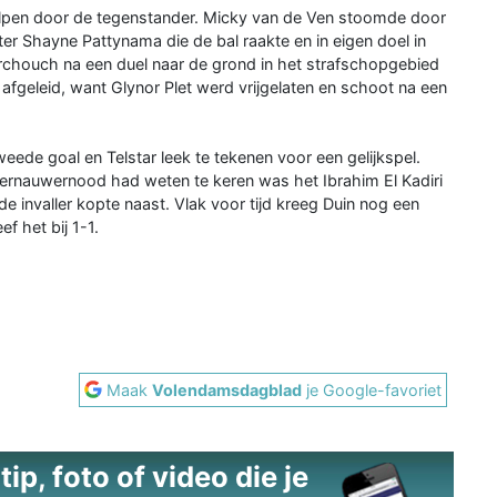
lpen door de tegenstander. Micky van de Ven stoomde door
er Shayne Pattynama die de bal raakte en in eigen doel in
rchouch na een duel naar de grond in het strafschopgebied
fgeleid, want Glynor Plet werd vrijgelaten en schoot na een
eede goal en Telstar leek te tekenen voor een gelijkspel.
ternauwernood had weten te keren was het Ibrahim El Kadiri
e invaller kopte naast. Vlak voor tijd kreeg Duin nog een
f het bij 1-1.
Maak
Volendamsdagblad
je Google-favoriet
ip, foto of video die je