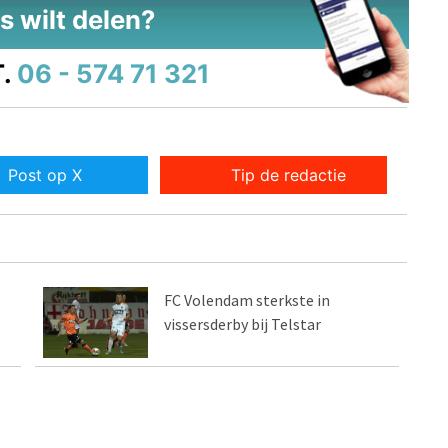
s wilt delen?
.
06 - 574 71 321
Post op X
Tip de redactie
FC Volendam sterkste in
vissersderby bij Telstar