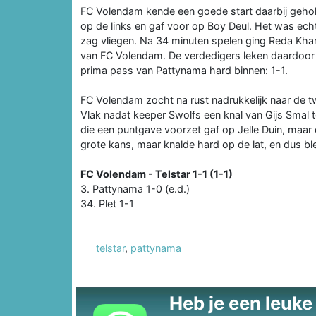
FC Volendam kende een goede start daarbij geho
op de links en gaf voor op Boy Deul. Het was echt
zag vliegen. Na 34 minuten spelen ging Reda Kha
van FC Volendam. De verdedigers leken daardoor a
prima pass van Pattynama hard binnen: 1-1.
FC Volendam zocht na rust nadrukkelijk naar de tw
Vlak nadat keeper Swolfs een knal van Gijs Smal 
die een puntgave voorzet gaf op Jelle Duin, maar d
grote kans, maar knalde hard op de lat, en dus blee
FC Volendam - Telstar 1-1 (1-1)
3. Pattynama 1-0 (e.d.)
34. Plet 1-1
telstar
,
pattynama
Heb je een leuke t