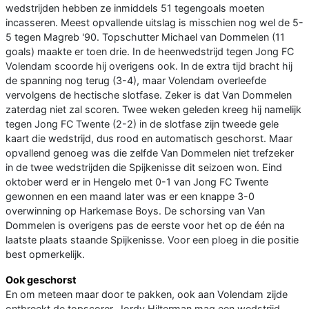
wedstrijden hebben ze inmiddels 51 tegengoals moeten
incasseren. Meest opvallende uitslag is misschien nog wel de 5-
5 tegen Magreb '90. Topschutter Michael van Dommelen (11
goals) maakte er toen drie. In de heenwedstrijd tegen Jong FC
Volendam scoorde hij overigens ook. In de extra tijd bracht hij
de spanning nog terug (3-4), maar Volendam overleefde
vervolgens de hectische slotfase. Zeker is dat Van Dommelen
zaterdag niet zal scoren. Twee weken geleden kreeg hij namelijk
tegen Jong FC Twente (2-2) in de slotfase zijn tweede gele
kaart die wedstrijd, dus rood en automatisch geschorst. Maar
opvallend genoeg was die zelfde Van Dommelen niet trefzeker
in de twee wedstrijden die Spijkenisse dit seizoen won. Eind
oktober werd er in Hengelo met 0-1 van Jong FC Twente
gewonnen en een maand later was er een knappe 3-0
overwinning op Harkemase Boys. De schorsing van Van
Dommelen is overigens pas de eerste voor het op de één na
laatste plaats staande Spijkenisse. Voor een ploeg in die positie
best opmerkelijk.
Ook geschorst
En om meteen maar door te pakken, ook aan Volendam zijde
ontbreekt de topscorer. Jordy Hilterman mag een wedstrijd