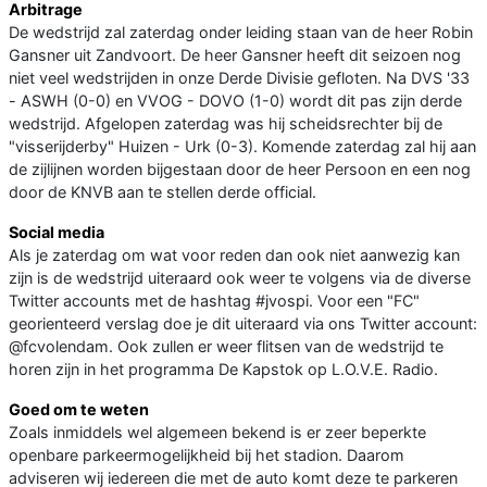
Arbitrage
De wedstrijd zal zaterdag onder leiding staan van de heer Robin
Gansner uit Zandvoort. De heer Gansner heeft dit seizoen nog
niet veel wedstrijden in onze Derde Divisie gefloten. Na DVS '33
- ASWH (0-0) en VVOG - DOVO (1-0) wordt dit pas zijn derde
wedstrijd. Afgelopen zaterdag was hij scheidsrechter bij de
"visserijderby" Huizen - Urk (0-3). Komende zaterdag zal hij aan
de zijlijnen worden bijgestaan door de heer Persoon en een nog
door de KNVB aan te stellen derde official.
Social media
Als je zaterdag om wat voor reden dan ook niet aanwezig kan
zijn is de wedstrijd uiteraard ook weer te volgens via de diverse
Twitter accounts met de hashtag #jvospi. Voor een "FC"
georienteerd verslag doe je dit uiteraard via ons Twitter account:
@fcvolendam. Ook zullen er weer flitsen van de wedstrijd te
horen zijn in het programma De Kapstok op L.O.V.E. Radio.
Goed om te weten
Zoals inmiddels wel algemeen bekend is er zeer beperkte
openbare parkeermogelijkheid bij het stadion. Daarom
adviseren wij iedereen die met de auto komt deze te parkeren