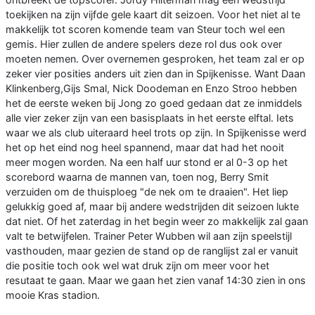
toekijken na zijn vijfde gele kaart dit seizoen. Voor het niet al te
makkelijk tot scoren komende team van Steur toch wel een
gemis. Hier zullen de andere spelers deze rol dus ook over
moeten nemen. Over overnemen gesproken, het team zal er op
zeker vier posities anders uit zien dan in Spijkenisse. Want Daan
Klinkenberg,Gijs Smal, Nick Doodeman en Enzo Stroo hebben
het de eerste weken bij Jong zo goed gedaan dat ze inmiddels
alle vier zeker zijn van een basisplaats in het eerste elftal. Iets
waar we als club uiteraard heel trots op zijn. In Spijkenisse werd
het op het eind nog heel spannend, maar dat had het nooit
meer mogen worden. Na een half uur stond er al 0-3 op het
scorebord waarna de mannen van, toen nog, Berry Smit
verzuiden om de thuisploeg "de nek om te draaien". Het liep
gelukkig goed af, maar bij andere wedstrijden dit seizoen lukte
dat niet. Of het zaterdag in het begin weer zo makkelijk zal gaan
valt te betwijfelen. Trainer Peter Wubben wil aan zijn speelstijl
vasthouden, maar gezien de stand op de ranglijst zal er vanuit
die positie toch ook wel wat druk zijn om meer voor het
resutaat te gaan. Maar we gaan het zien vanaf 14:30 zien in ons
mooie Kras stadion.