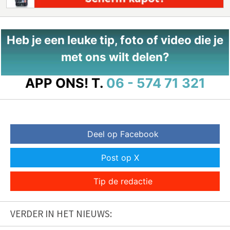
Heb je een leuke tip, foto of video die je
met ons wilt delen?
APP ONS!
T.
06 - 574 71 321
Deel op Facebook
Post op X
Tip de redactie
VERDER IN HET NIEUWS: