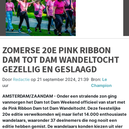
Vorige
V
ZOMERSE 20E PINK RIBBON
DAM TOT DAM WANDELTOCHT
GEZELLIG EN GESLAAGD
Door
Redactie
op
21 september 2024, 21:39
Bron:
Le
uur
Champion
AMSTERDAM/ZAANDAM - Onder een stralende zon ging
vanmorgen het Dam tot Dam Weekend officieel van start met
de Pink Ribbon Dam tot Dam Wandeltocht. Deze feestelijke
20e editie verwelkomden wij maar liefst 14.000 enthousiaste
wandelaars, waaronder 37 deelnemers die nog nooit een
editie hebben gemist. De wandelaars konden kiezen uit vier