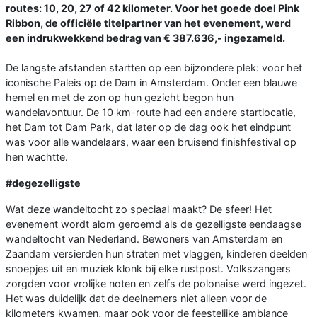
routes: 10, 20, 27 of 42 kilometer. Voor het goede doel Pink
Ribbon, de officiële titelpartner van het evenement, werd
een indrukwekkend bedrag van € 387.636,- ingezameld.
De langste afstanden startten op een bijzondere plek: voor het
iconische Paleis op de Dam in Amsterdam. Onder een blauwe
hemel en met de zon op hun gezicht begon hun
wandelavontuur. De 10 km-route had een andere startlocatie,
het Dam tot Dam Park, dat later op de dag ook het eindpunt
was voor alle wandelaars, waar een bruisend finishfestival op
hen wachtte.
#degezelligste
Wat deze wandeltocht zo speciaal maakt? De sfeer! Het
evenement wordt alom geroemd als de gezelligste eendaagse
wandeltocht van Nederland. Bewoners van Amsterdam en
Zaandam versierden hun straten met vlaggen, kinderen deelden
snoepjes uit en muziek klonk bij elke rustpost. Volkszangers
zorgden voor vrolijke noten en zelfs de polonaise werd ingezet.
Het was duidelijk dat de deelnemers niet alleen voor de
kilometers kwamen, maar ook voor de feestelijke ambiance