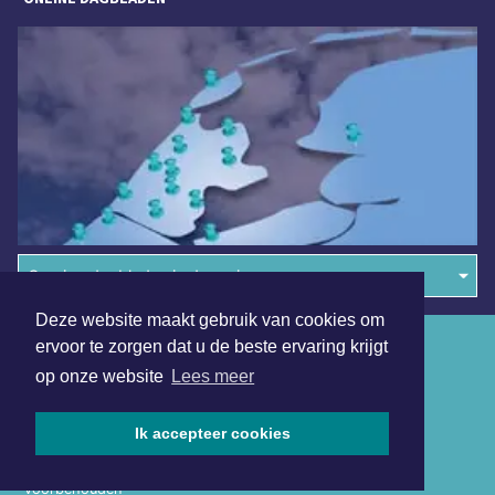
Overige dagbladen in de regio
Deze website maakt gebruik van cookies om
Algemene voorwaarden
ervoor te zorgen dat u de beste ervaring krijgt
op onze website
Lees meer
Disclaimer
Privacy Statement
Ik accepteer cookies
Copyright (c) 2026 | Volendamsdagblad.nl - Alle rechten
voorbehouden