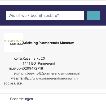
Stichting Purmerends Museum
Kaasmarkt 20
ADRES
1441 BG Purmerend
0299472718
TELEFOON
m.beekhof@purmerendsmuseum.nl
E-MAIL
http://www.purmerendsmuseum.nl
WEBSITE
SOCIAL MEDIA
Beoordelingen