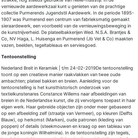
vernieuwde aardewerkzaal kunt u genieten van de prachtige
collectie Purmerends Jugendstil Aardewerk. In de periode 1895-
1907 was Purmerend een centrum van fabrieksmatig gemaakt
sieraardewerk, een voorbeeld van de vernieuwingsbeweging in
de kunstnijverheid. De plateelbakkerijen Wed. N.S.A. Brantjes &
Co, NV Haga, L. Huisenga en Purmerend (Jb Vet & Co) maakten
vazen, beelden, tegeltableaus en serviesgoed.
Tentoonstelling
Nederland Breit in Keramiek | t/m 24-02-2019De tentoonstelling
toont op een creatieve manier raakvlakken van twee oude
ambachten; plateel bakken en breien. Aanleiding voor de
tentoonstelling is het kunsthistorisch onderzoek van
textielkunstenares Constance Willems naar afbeeldingen van
breien in de Nederlandse kunst, die zij vervolgens toepast in haar
eigen werk. Haar gebreide objecten zijn onder meer gebaseerd
op een afbeelding zelf (straatje van Vermeer), op kleuren (Delfts
Blauw), op herkomst (Marken), oude patronen (kleding van
poppen) of details (steekmouwen en kraag op een tableau van
de jonge koningin Wilhelmina). In de tentoonstelling zijn tegels,