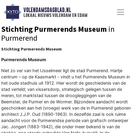
VOLENDAMSDAGBLAD.NL
lokaal nieuws volendam en edam
Stichting Purmerends Museum
in
Purmerend
Stichting Purmerends Museum
Purmerends Museum
Niet zo ver van het IJsselmeer ligt de stad Purmerend. Hartje
centrum – op de Kaasmarkt - vindt u het Purmerends Museum in
het oude stadhuis uit 1912. Hier wordt de geschiedenis van de
stad verteld; van vissersdorp, strategisch gelegen tussen de
meren, tot marktstad tussen de droogleggingen van de
Beemster, de Purmer en de Wormer. Bijzondere aandacht wordt
geschonken aan het (vroege) werk van de in Purmerend geboren
architect J.J.P. Oud (1890-1963). In dezelfde zaal is ook ruime
aandacht voor de Purmerendse periode van graﬁsch ontwerper
Jac. Jongert (1883-1942), die onder meer bekend is van de
strakke, nog steeds gebruikte Van Nelle-huisstijl. In de