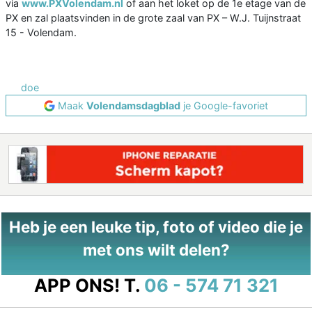
via
www.PXVolendam.nl
of aan het loket op de 1e etage van de
PX en zal plaatsvinden in de grote zaal van PX – W.J. Tuijnstraat
15 - Volendam.
doe
Maak
Volendamsdagblad
je Google-favoriet
Heb je een leuke tip, foto of video die je
met ons wilt delen?
APP ONS!
T.
06 - 574 71 321