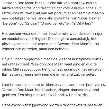
‘Gewoon Doe Maar’ is een unieke mix van doorgewinterde
muzikanten en fris jong talent, en dat voel je in elke noot. Hun
liefde voor muziek spat van het podium af en neemt je mee op
een nostalgische reis langs alle grote hits: van “Doris Day” en
“De Bom” tot “32 Jaar”, “Smoorverliefd” en “Is Dit Alles?”.
Het podium verandert in een feestterrein, waar dansen, zingen
en meedeinen vanzelf gaan. De energie is aanstekelijk, het
plezier voelbaar – een avond met ‘Gewoon Doe Maar’ is niet
zomaar een optreden, maar een beleving!
Of je nu bent opgegroeid met Doe Maar of hun tijdloze muziek
net ontdekt hebt: ‘Gewoon Doe Maar’ weet jong en oud te
raken. Met respect voor het origineel, maar ook met een eigen
flair, zetten zij een show neer die je niet snel zult vergeten.
Laat je meeslepen door de klanken van toen, in een jasje van nu.
‘Gewoon Doe Maar’ laat je lachen, zingen, dansen en vooral
genieten. Eén ding is zeker: op 12 april wil je erbij zijn.
Deze avond kan bijgewoond worden door tickets te bestellen