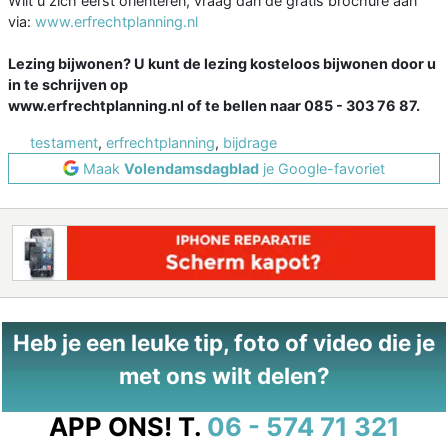
Wilt u zich eerst oriënteren, vraag dan de gratis brochure aan
via:
www.erfrechtplanning.nl
Lezing bijwonen? U kunt de lezing kosteloos bijwonen door u
in te schrijven op
www.erfrechtplanning.nl of te bellen naar 085 - 303 76 87.
testament
,
erfrechtplanning
,
bijdrage
Maak
Volendamsdagblad
je Google-favoriet
Heb je een leuke tip, foto of video die je
met ons wilt delen?
APP ONS!
T.
06 - 574 71 321