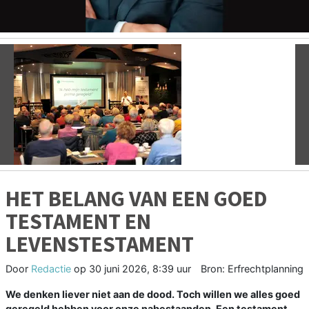
Vorige
V
HET BELANG VAN EEN GOED
TESTAMENT EN
LEVENSTESTAMENT
Door
Redactie
op
30 juni 2026, 8:39 uur
Bron: Erfrechtplanning
We denken liever niet aan de dood. Toch willen we alles goed
geregeld hebben voor onze nabestaanden. Een testament