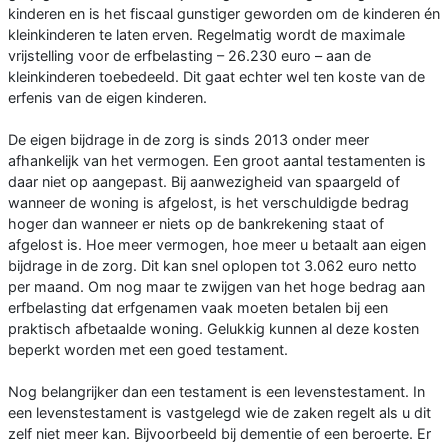
kinderen en is het fiscaal gunstiger geworden om de kinde­ren én
kleinkinderen te laten erven. Re­gelmatig wordt de maximale
vrijstelling voor de erfbelasting – 26.230 euro – aan de
kleinkinderen toebedeeld. Dit gaat echter wel ten koste van de
erfenis van de eigen kinderen.
De eigen bijdrage in de zorg is sinds 2013 onder meer
afhankelijk van het vermo­gen. Een groot aantal testamenten is
daar niet op aangepast. Bij aanwezigheid van spaargeld of
wanneer de woning is afge­lost, is het verschuldigde bedrag
hoger dan wanneer er niets op de bankrekening staat of
afgelost is. Hoe meer vermogen, hoe meer u betaalt aan eigen
bijdrage in de zorg. Dit kan snel oplopen tot 3.062 euro netto
per maand. Om nog maar te zwijgen van het hoge bedrag aan
erfbe­lasting dat erfgenamen vaak moeten be­talen bij een
praktisch afbetaalde woning. Gelukkig kunnen al deze kosten
beperkt worden met een goed testament.
Nog belangrijker dan een testament is een levenstestament. In
een levenstesta­ment is vastgelegd wie de zaken regelt als u dit
zelf niet meer kan. Bijvoorbeeld bij dementie of een beroerte. Er