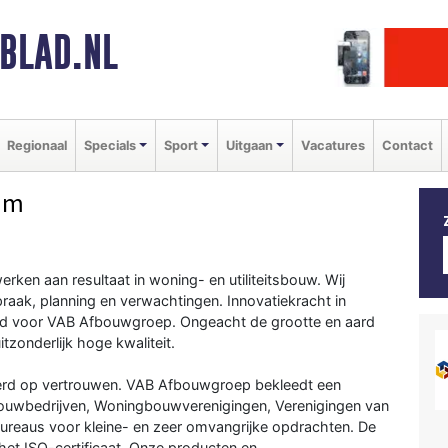
BLAD.NL
Regionaal
Specials
Sport
Uitgaan
Vacatures
Contact
am
n aan resultaat in woning- en utiliteitsbouw. Wij
praak, planning en verwachtingen. Innovatiekracht in
end voor VAB Afbouwgroep. Ongeacht de grootte en aard
tzonderlijk hoge kwaliteit.
erd op vertrouwen. VAB Afbouwgroep bekleedt een
ouwbedrijven, Woningbouwverenigingen, Verenigingen van
bureaus voor kleine- en zeer omvangrijke opdrachten. De
 het ISO-certificaat. Onze producten en