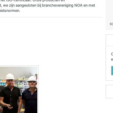
, we zijn aangesloten bij branchevereniging NOA en met
heidsnormen.
S
O
e