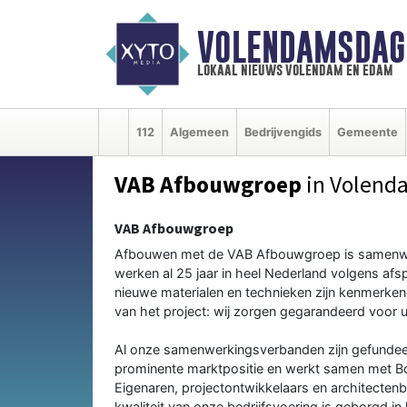
VOLENDAMSDAG
lokaal nieuws volendam en edam
112
Algemeen
Bedrijvengids
Gemeente
VAB Afbouwgroep
in Volend
VAB Afbouwgroep
Afbouwen met de VAB Afbouwgroep is samenwerke
werken al 25 jaar in heel Nederland volgens afs
nieuwe materialen en technieken zijn kenmerk
van het project: wij zorgen gegarandeerd voor ui
Al onze samenwerkingsverbanden zijn gefunde
prominente marktpositie en werkt samen met B
Eigenaren, projectontwikkelaars en architecten
kwaliteit van onze bedrijfsvoering is geborgd in