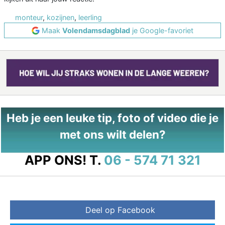
monteur
,
kozijnen
,
leerling
Maak
Volendamsdagblad
je Google-favoriet
Heb je een leuke tip, foto of video die je
met ons wilt delen?
APP ONS!
T.
06 - 574 71 321
Deel op Facebook