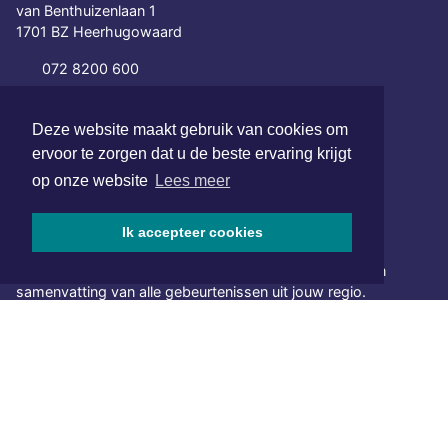
van Benthuizenlaan 1
1701 BZ Heerhugowaard
072 8200 600
redactie@xyto.nl
www.xyto.nl
Deze website maakt gebruik van cookies om
ervoor te zorgen dat u de beste ervaring krijgt
SOCIAL MEDIA
op onze website
Lees meer
Ik accepteer cookies
NIEUWSBRIEF AANMELDEN
Schrijf je in voor onze nieuwsbrief en krijg wekelijks een
samenvatting van alle gebeurtenissen uit jouw regio.
Aanmelden
ONLINE DAGBLADEN