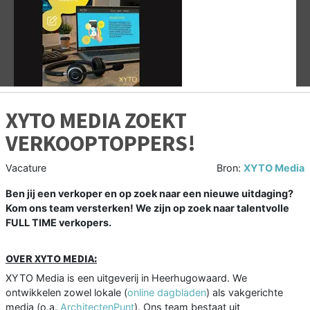
Vorige
V
XYTO MEDIA ZOEKT
VERKOOPTOPPERS!
Vacature
Bron:
XYTO Media
Ben jij een verkoper en op zoek naar een nieuwe uitdaging?
Kom ons team versterken! We zijn op zoek naar talentvolle
FULL TIME verkopers.
OVER XYTO MEDIA:
XYTO Media is een uitgeverij in Heerhugowaard. We
ontwikkelen zowel lokale (
online dagbladen
) als vakgerichte
media (o.a.
ArchitectenPunt
). Ons team bestaat uit