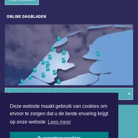
ONLINE DAGBLADEN
Overige dagbladen in de regio
Deze website maakt gebruik van cookies om
Algemene voorwaarden
ervoor te zorgen dat u de beste ervaring krijgt
op onze website
Lees meer
Disclaimer
Privacy Statement
Ik accepteer cookies