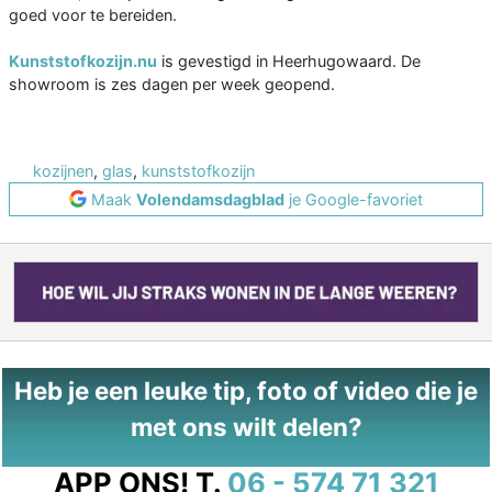
goed voor te bereiden.
Kunststofkozijn.nu
is gevestigd in Heerhugowaard. De
showroom is zes dagen per week geopend.
kozijnen
,
glas
,
kunststofkozijn
Maak
Volendamsdagblad
je Google-favoriet
Heb je een leuke tip, foto of video die je
met ons wilt delen?
APP ONS!
T.
06 - 574 71 321