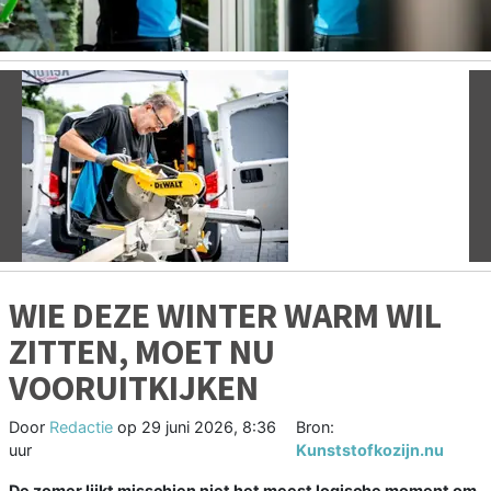
Vorige
V
WIE DEZE WINTER WARM WIL
ZITTEN, MOET NU
VOORUITKIJKEN
Door
Redactie
op
29 juni 2026, 8:36
Bron:
uur
Kunststofkozijn.nu
De zomer lijkt misschien niet het meest logische moment om