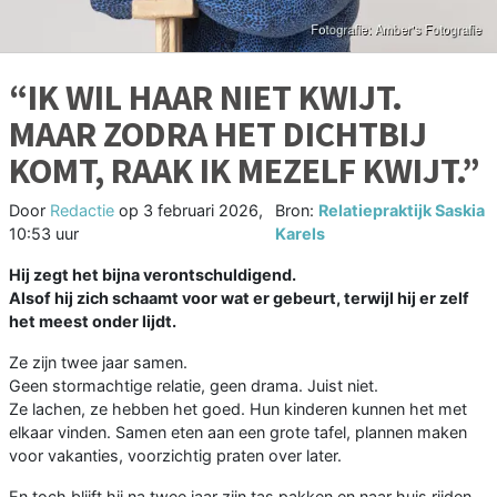
“IK WIL HAAR NIET KWIJT.
MAAR ZODRA HET DICHTBIJ
KOMT, RAAK IK MEZELF KWIJT.”
Door
Redactie
op
3 februari 2026,
Bron:
Relatiepraktijk Saskia
10:53 uur
Karels
Hij zegt het bijna verontschuldigend.
Alsof hij zich schaamt voor wat er gebeurt, terwijl hij er zelf
het meest onder lijdt.
Ze zijn twee jaar samen.
Geen stormachtige relatie, geen drama. Juist niet.
Ze lachen, ze hebben het goed. Hun kinderen kunnen het met
elkaar vinden. Samen eten aan een grote tafel, plannen maken
voor vakanties, voorzichtig praten over later.
En toch blijft hij na twee jaar zijn tas pakken en naar huis rijden.