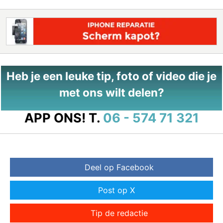
Heb je een leuke tip, foto of video die je
met ons wilt delen?
APP ONS!
T.
06 - 574 71 321
Deel op Facebook
Post op X
Tip de redactie