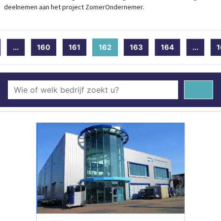
deelnemen aan het project ZomerOndernemer.
...
160
161
162
(current)
163
164
...
1