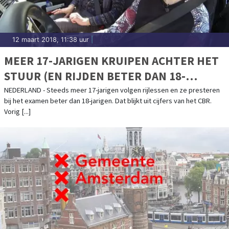
12 maart 2018, 11:38 uur
|
MEER 17-JARIGEN KRUIPEN ACHTER HET
STUUR (EN RIJDEN BETER DAN 18-
JARIGEN)
NEDERLAND - Steeds meer 17-jarigen volgen rijlessen en ze presteren
bij het examen beter dan 18-jarigen. Dat blijkt uit cijfers van het CBR.
Vorig [...]