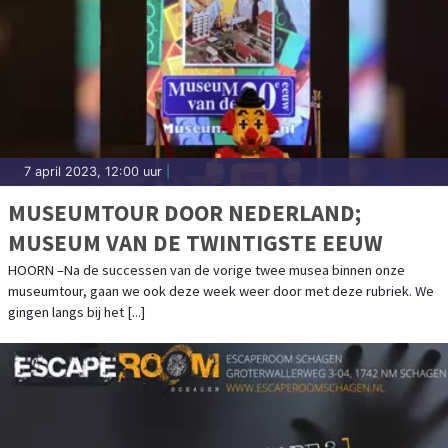
7 april 2023, 12:00 uur
|
MUSEUMTOUR DOOR NEDERLAND;
MUSEUM VAN DE TWINTIGSTE EEUW
HOORN –Na de successen van de vorige twee musea binnen onze
museumtour, gaan we ook deze week weer door met deze rubriek. We
gingen langs bij het [...]