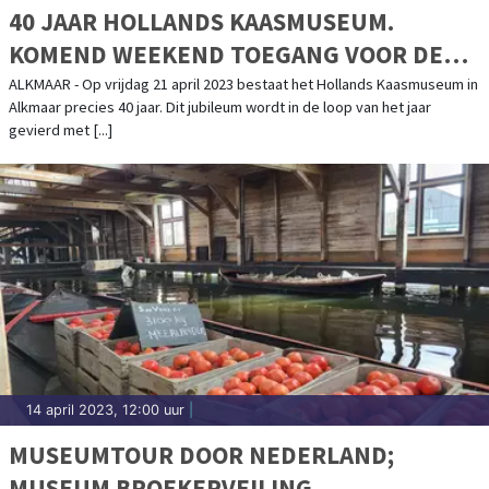
40 JAAR HOLLANDS KAASMUSEUM.
KOMEND WEEKEND TOEGANG VOOR DE
PRIJZEN VAN 1983
ALKMAAR - Op vrijdag 21 april 2023 bestaat het Hollands Kaasmuseum in
Alkmaar precies 40 jaar. Dit jubileum wordt in de loop van het jaar
gevierd met [...]
14 april 2023, 12:00 uur
|
MUSEUMTOUR DOOR NEDERLAND;
MUSEUM BROEKERVEILING