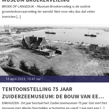
BROEK OP LANGEDIJK – Museum Broekerveiling is de oudste
groentedoorvaarveiling ter wereld. Niet voor niks dus dat velen
toeristen [...]
13 april 2023, 13:47 uur
|
TENTOONSTELLING 75 JAAR
ZUIDERZEEMUSEUM: DE BOUW VAN EEN
BUITENGEWOON BIJZONDER
ENKHUIZEN - Dit jaar bestaat het Zuiderzeemuseum 75 jaar. Dat viert het
museum met allerlei feestelijke activiteiten en vanaf 2 juni met een [...]