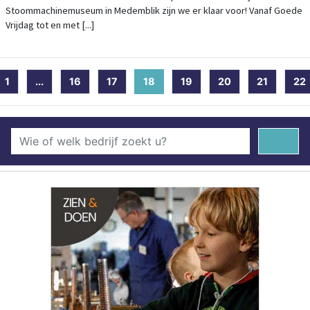
Stoommachinemuseum in Medemblik zijn we er klaar voor! Vanaf Goede
Vrijdag tot en met [...]
1
...
16
17
18
(current)
19
20
21
22