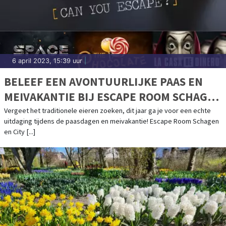
6 april 2023, 15:39 uur
|
BELEEF EEN AVONTUURLIJKE PAAS EN
MEIVAKANTIE BIJ ESCAPE ROOM SCHAGEN
& CITY ADVENTURES!
Vergeet het traditionele eieren zoeken, dit jaar ga je voor een echte
uitdaging tijdens de paasdagen en meivakantie! Escape Room Schagen
en City [...]