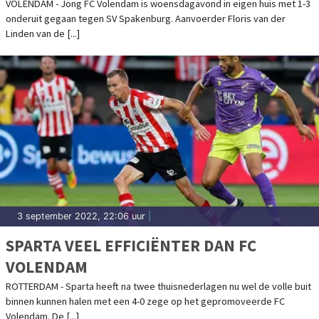
LINDEN
VOLENDAM - Jong FC Volendam is woensdagavond in eigen huis met 1-3
onderuit gegaan tegen SV Spakenburg. Aanvoerder Floris van der
Linden van de [...]
3 september 2022, 22:06 uur
|
SPARTA VEEL EFFICIËNTER DAN FC
VOLENDAM
ROTTERDAM - Sparta heeft na twee thuisnederlagen nu wel de volle buit
binnen kunnen halen met een 4-0 zege op het gepromoveerde FC
Volendam. De [...]